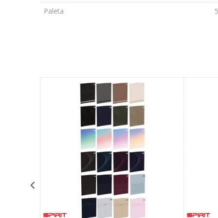
Paleta
Ime/Nadimak
Poruka
POŠALJI