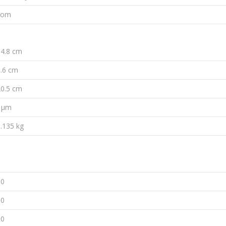
kom
14.8 cm
0.6 cm
20.5 cm
/ µm
.135 kg
1
10
10
80