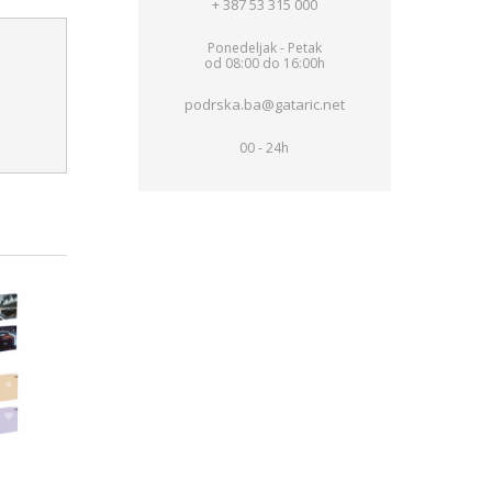
+ 387 53 315 000
Ponedeljak - Petak
od 08:00 do 16:00h
podrska.ba@gataric.net
00 - 24h