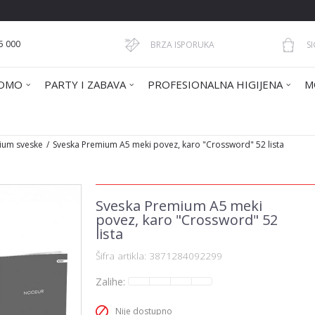
5 000
BRZA ISPORUKA
S
OMO
PARTY I ZABAVA
PROFESIONALNA HIGIJENA
M
ium sveske
Sveska Premium A5 meki povez, karo "Crossword" 52 lista
Sveska Premium A5 meki
povez, karo "Crossword" 52
lista
Šifra artikla:
3871284092299
Zalihe:
Nije dostupno