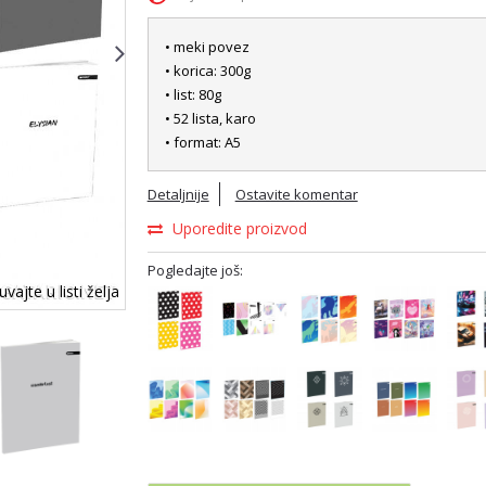
• meki povez
• korica: 300g
• list: 80g
• 52 lista, karo
• format: A5
Detaljnije
Ostavite komentar
Uporedite proizvod
Pogledajte još:
vajte u listi želja