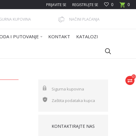
0
0
PRIJAVITE SE
REGISTRUJTE SE
IGURNA KUPOVINA
NAČINI PLAĆANJA
ODA I PUTOVANJE
KONTAKT
KATALOZI
(
0
)
Sigurna kupovina
Zaštita podataka kupca
KONTAKTIRAJTE NAS