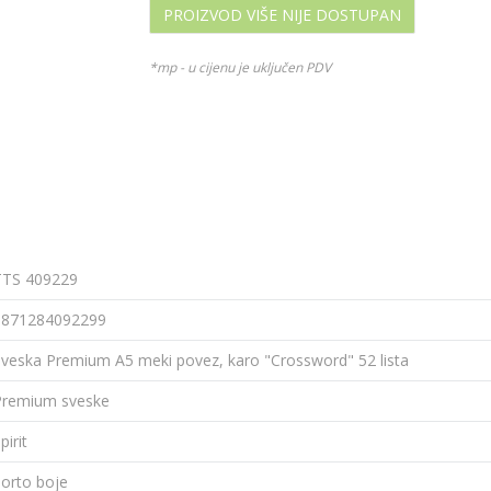
PROIZVOD VIŠE NIJE DOSTUPAN
*mp - u cijenu je uključen PDV
TTS 409229
3871284092299
veska Premium A5 meki povez, karo "Crossword" 52 lista
Premium sveske
pirit
orto boje