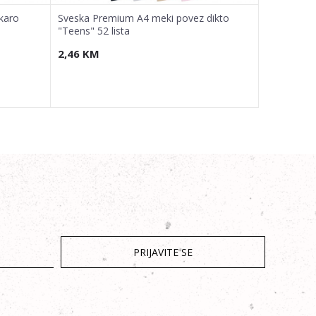
karo
Sveska Premium A4 meki povez dikto
Sveska Pre
"Teens" 52 lista
"Girls" 52 l
2,46
KM
2,46
KM
PRIJAVITE SE