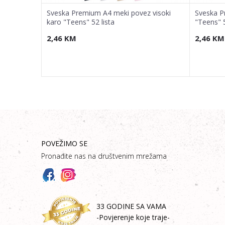
z karo
Sveska Premium A4 meki povez visoki
Sveska P
karo "Teens" 52 lista
"Teens" 5
2,46
KM
2,46
KM
POVEŽIMO SE
Pronađite nas na društvenim mrežama
33 GODINE SA VAMA
-Povjerenje koje traje-