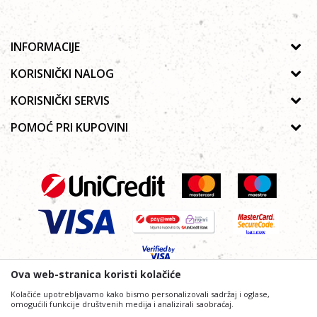
INFORMACIJE
O nama
KORISNIČKI NALOG
Prodavnice
Uputstvo za registraciju
KORISNIČKI SERVIS
Galerija
Zaboravljena lozinka
Politika privatnosti
POMOĆ PRI KUPOVINI
Saradnja
Poručivanje
Autorska prava
Zaposlenje
Kako kupiti online?
Lista želja
Uslovi korišćenja
Kontakt
Najčešća pitanja
Uslovi isporuke
Reklamacije
Plaćanje platnim karticama
Ova web-stranica koristi kolačiće
Kolačiće upotrebljavamo kako bismo personalizovali sadržaj i oglase,
omogućili funkcije društvenih medija i analizirali saobraćaj.
Nastojimo da budemo što precizniji i profesionalniji u opisu proizvoda,