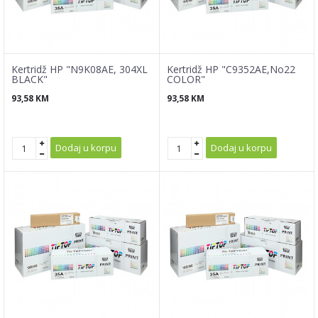
Kertridž HP "N9K08AE, 304XL
Kertridž HP "C9352AE,No22
BLACK"
COLOR"
93,58
KM
93,58
KM
Dodaj u korpu
Dodaj u korpu