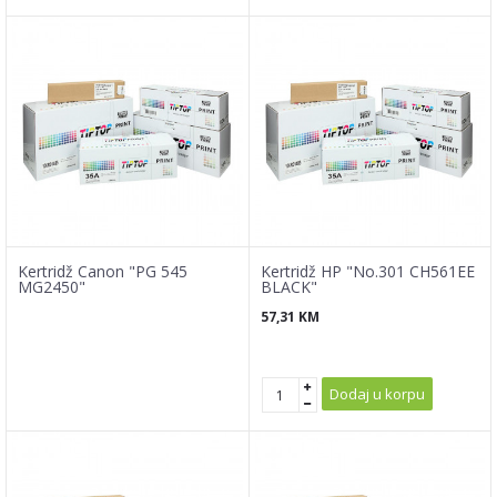
Kertridž Canon "PG 545
Kertridž HP "No.301 CH561EE
MG2450"
BLACK"
57,31
KM
Dodaj u korpu