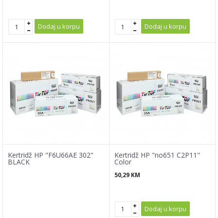
Dodaj u korpu
Dodaj u korpu
Kertridž HP "F6U66AE 302"
Kertridž HP "no651 C2P11"
BLACK
Color
50,29
KM
Dodaj u korpu