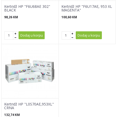
Kertridž HP "F6U68AE 302"
Kertridž HP "F6U17AE, 953 XL
BLACK
MAGENTA"
98,26
KM
100,60
KM
Dodaj u korpu
Dodaj u korpu
Kertridž HP "L0S70AE,953XL"
CRNA
132,74
KM