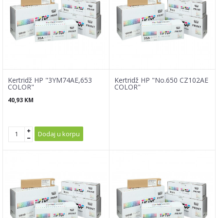
Kertridž HP "3YM74AE,653
Kertridž HP "No.650 CZ102AE
COLOR"
COLOR"
40,93
KM
Dodaj u korpu