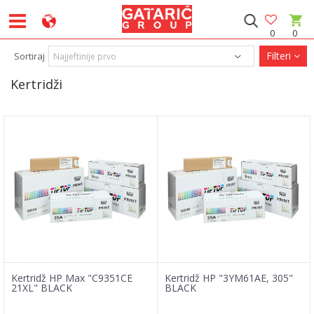
0
0
Filteri
Sortiraj
Kertridži
Kertridž HP Max "C9351CE
Kertridž HP "3YM61AE, 305"
21XL" BLACK
BLACK