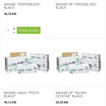
Kertridž "3YM75AE,653"
Kertridž HP "F6V25AE 652"
BLACK
BLACK
46,78
KM
Dodaj u korpu
Kertridž Canon "PG510
Kertridž HP "No.650
BLACK"
CZ101AE" BLACK
49,12
KM
50,29
KM