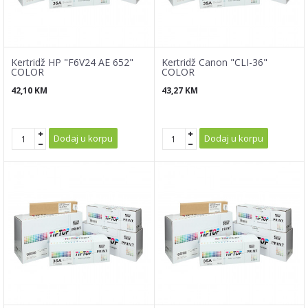
Kertridž HP "F6V24 AE 652"
Kertridž Canon "CLI-36"
COLOR
COLOR
42,10
KM
43,27
KM
Dodaj u korpu
Dodaj u korpu