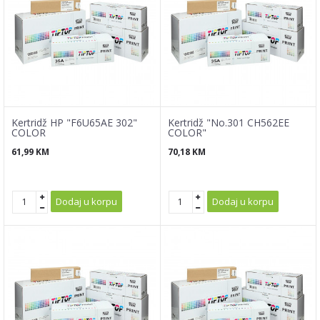
Kertridž HP "F6U65AE 302"
Kertridž "No.301 CH562EE
COLOR
COLOR"
61,99
KM
70,18
KM
Dodaj u korpu
Dodaj u korpu