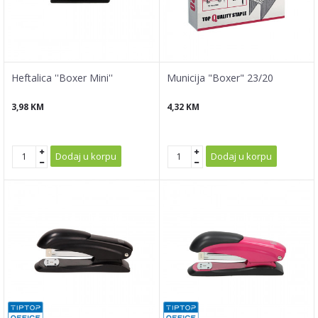
Heftalica ''Boxer Mini''
Municija "Boxer" 23/20
3,98
KM
4,32
KM
Dodaj u korpu
Dodaj u korpu