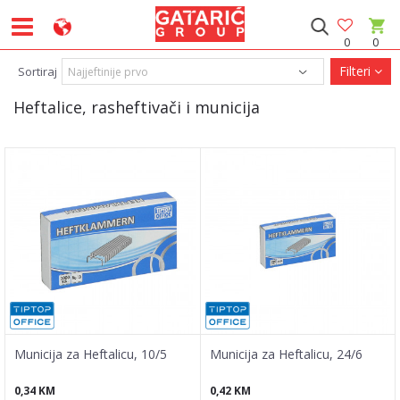
0
0
Filteri
Sortiraj
Heftalice, rasheftivači i municija
Municija za Heftalicu, 10/5
Municija za Heftalicu, 24/6
0,34
KM
0,42
KM