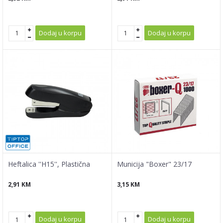
Dodaj u korpu
Dodaj u korpu
Heftalica ''H15'', Plastična
Municija "Boxer" 23/17
2,91
KM
3,15
KM
Dodaj u korpu
Dodaj u korpu