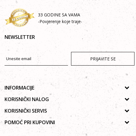
33 GODINE SA VAMA
-Povjerenje koje traje-
NEWSLETTER
PRIJAVITE SE
INFORMACIJE
O nama
KORISNIČKI NALOG
Prodavnice
Uputstvo za registraciju
KORISNIČKI SERVIS
Galerija
Zaboravljena lozinka
Politika privatnosti
POMOĆ PRI KUPOVINI
Saradnja
Poručivanje
Autorska prava
Zaposlenje
Kako kupiti online?
Lista želja