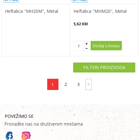
Heftalica ''MH20M'', Metal
Heftalica ''MHM20'', Metal
5,62
KM
Dodaj u korpu
FILTERI PROIZVODA
1
2
3
POVEŽIMO SE
Pronađite nas na društvenim mrežama