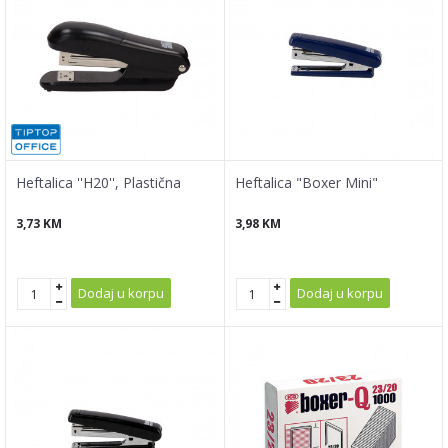
Heftalica ''H20'', Plastična
Heftalica "Boxer Mini"
3,73
KM
3,98
KM
Dodaj u korpu
Dodaj u korpu