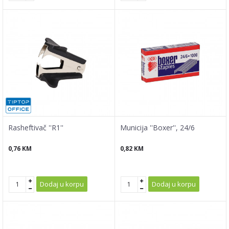
Rasheftivač ''R1''
Municija ''Boxer'', 24/6
0,76
KM
0,82
KM
Dodaj u korpu
Dodaj u korpu