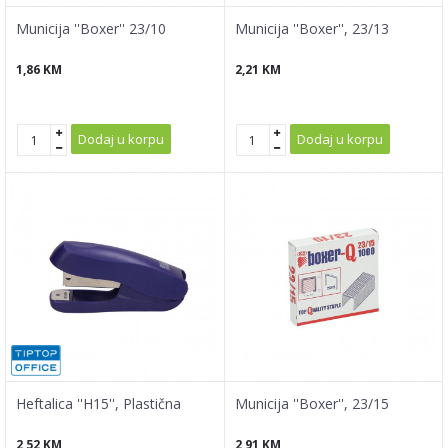
Municija ''Boxer'' 23/10
Municija ''Boxer'', 23/13
1,86
KM
2,21
KM
Dodaj u korpu
Dodaj u korpu
Heftalica ''H15'', Plastična
Municija ''Boxer'', 23/15
2,52
KM
2,91
KM