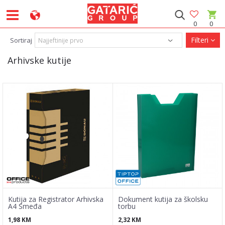
0
0
Filteri
Sortiraj
Arhivske kutije
Kutija za Registrator Arhivska
Dokument kutija za školsku
A4 Smeđa
torbu
1,98
KM
2,32
KM