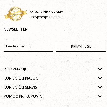
33 GODINE SA VAMA
-Povjerenje koje traje-
NEWSLETTER
PRIJAVITE SE
INFORMACIJE
O nama
KORISNIČKI NALOG
Prodavnice
Uputstvo za registraciju
KORISNIČKI SERVIS
Galerija
Zaboravljena lozinka
Politika privatnosti
POMOĆ PRI KUPOVINI
Saradnja
Poručivanje
Autorska prava
Zaposlenje
Kako kupiti online?
Lista želja