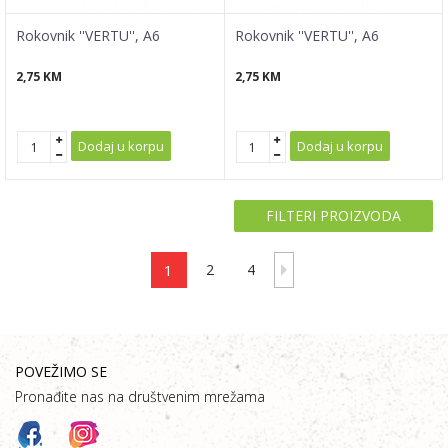
Rokovnik ''VERTU'', A6
Rokovnik ''VERTU'', A6
2,75
KM
2,75
KM
Dodaj u korpu
Dodaj u korpu
FILTERI PROIZVODA
1
2
4
POVEŽIMO SE
Pronađite nas na društvenim mrežama