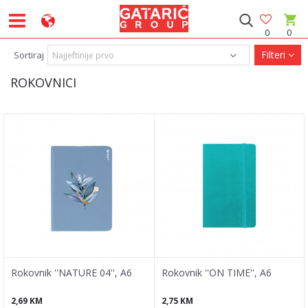
0
0
Filteri
Sortiraj
ROKOVNICI
Rokovnik ''NATURE 04'', A6
Rokovnik ''ON TIME'', A6
2,69
KM
2,75
KM