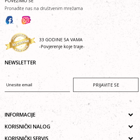
POVEŽIMO SE
Pronađite nas na društvenim mrežama
33 GODINE SA VAMA
-Povjerenje koje traje-
NEWSLETTER
PRIJAVITE SE
INFORMACIJE
O nama
KORISNIČKI NALOG
Prodavnice
Uputstvo za registraciju
KORISNIČKI SERVIS