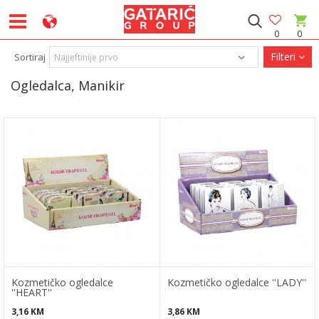
0
0
Filteri
Sortiraj
Ogledalca, Manikir
Kozmetičko ogledalce
Kozmetičko ogledalce ''LADY''
''HEART''
3,16
KM
3,86
KM