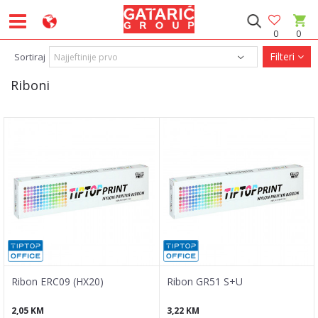
0
0
Filteri
Sortiraj
Riboni
Ribon ERC09 (HX20)
Ribon GR51 S+U
2,05
KM
3,22
KM