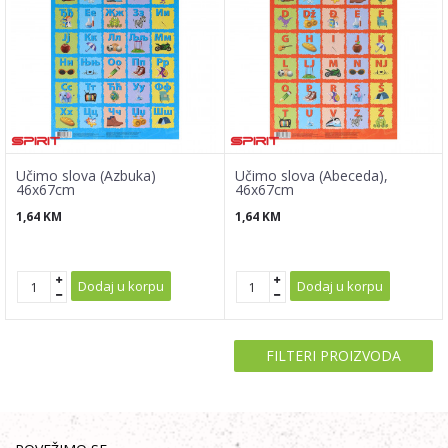
Učimo slova (Azbuka)
Učimo slova (Abeceda),
46x67cm
46x67cm
1,64
KM
1,64
KM
Dodaj u korpu
Dodaj u korpu
FILTERI PROIZVODA