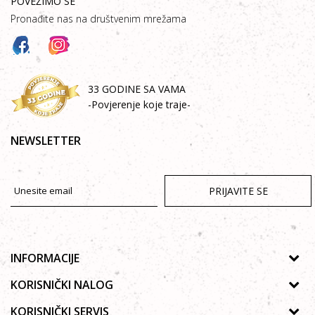
POVEŽIMO SE
Pronađite nas na društvenim mrežama
33 GODINE SA VAMA
-Povjerenje koje traje-
NEWSLETTER
PRIJAVITE SE
INFORMACIJE
O nama
KORISNIČKI NALOG
Prodavnice
Uputstvo za registraciju
KORISNIČKI SERVIS