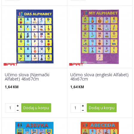
Učimo slova (Njemački
Učimo slova (engleski Alfabet)
Alfabet) 46x67cm
46x67cm
1,64
KM
1,64
KM
Dodaj u korpu
Dodaj u korpu