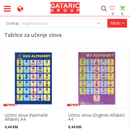
0
0
Filteri
Sortiraj
Tablice za učenje slova
Učimo slova (Njemački
Učimo slova (Engleski Alfabet)
Alfabet) A4
A4
0,44
KM
0,44
KM