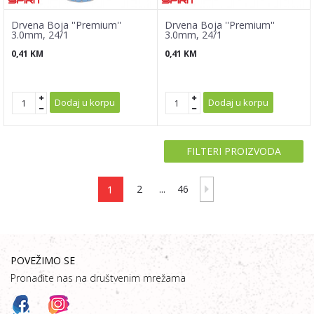
Drvena Boja ''Premium''
Drvena Boja ''Premium''
3.0mm, 24/1
3.0mm, 24/1
0,41
KM
0,41
KM
Dodaj u korpu
Dodaj u korpu
FILTERI PROIZVODA
1
2
...
46
POVEŽIMO SE
Pronađite nas na društvenim mrežama