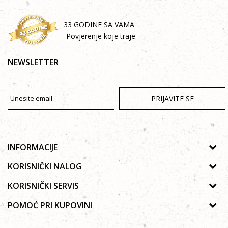
33 GODINE SA VAMA
-Povjerenje koje traje-
NEWSLETTER
PRIJAVITE SE
INFORMACIJE
O nama
KORISNIČKI NALOG
Prodavnice
Uputstvo za registraciju
KORISNIČKI SERVIS
Galerija
Zaboravljena lozinka
Politika privatnosti
POMOĆ PRI KUPOVINI
Saradnja
Poručivanje
Autorska prava
Zaposlenje
Kako kupiti online?
Lista želja