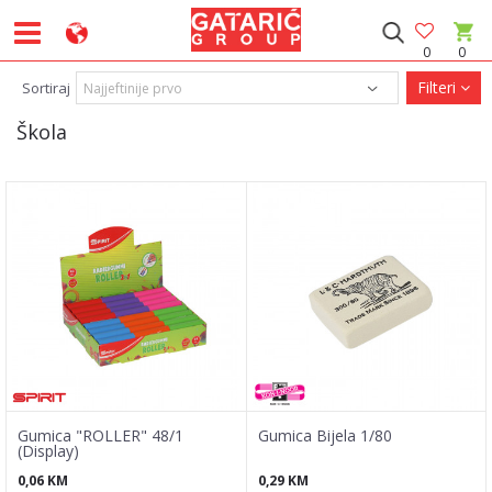
0
0
Filteri
Sortiraj
Škola
Gumica "ROLLER" 48/1
Gumica Bijela 1/80
(Display)
0,06
KM
0,29
KM