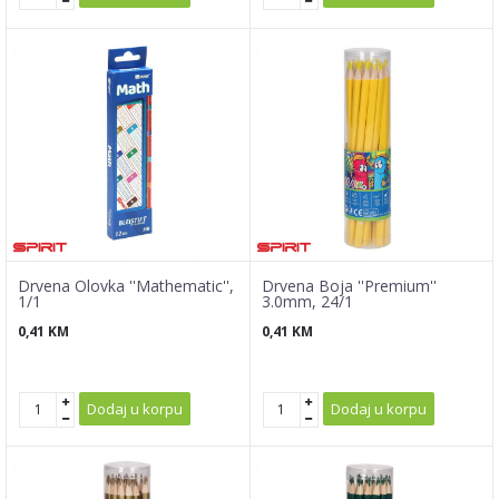
Drvena Olovka ''Mathematic'',
Drvena Boja ''Premium''
1/1
3.0mm, 24/1
0,41
KM
0,41
KM
Dodaj u korpu
Dodaj u korpu