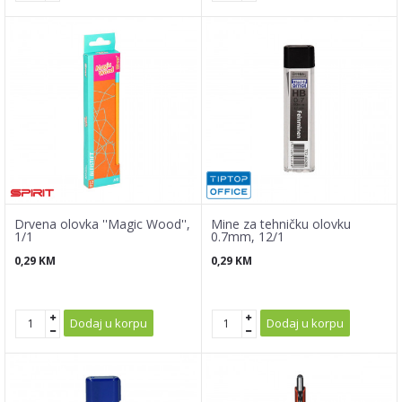
Drvena olovka ''Magic Wood'',
Mine za tehničku olovku
1/1
0.7mm, 12/1
0,29
KM
0,29
KM
Dodaj u korpu
Dodaj u korpu