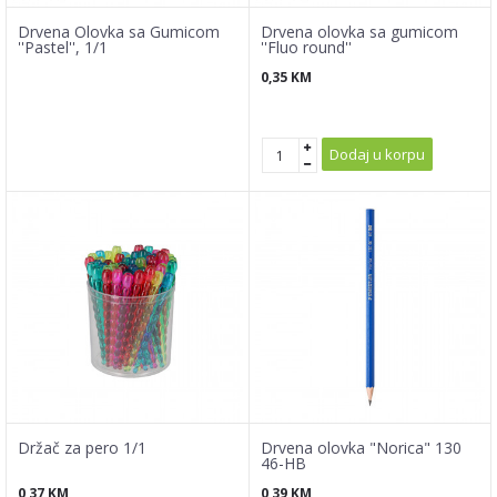
Drvena Olovka sa Gumicom
Drvena olovka sa gumicom
''Pastel'', 1/1
''Fluo round''
0,35
KM
Dodaj u korpu
Držač za pero 1/1
Drvena olovka "Norica" 130
46-HB
0,37
KM
0,39
KM