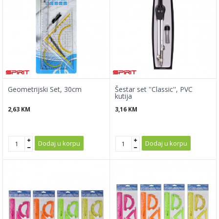
Geometrijski Set, 30cm
Šestar set ''Classic'', PVC
kutija
2,63
KM
3,16
KM
Dodaj u korpu
Dodaj u korpu