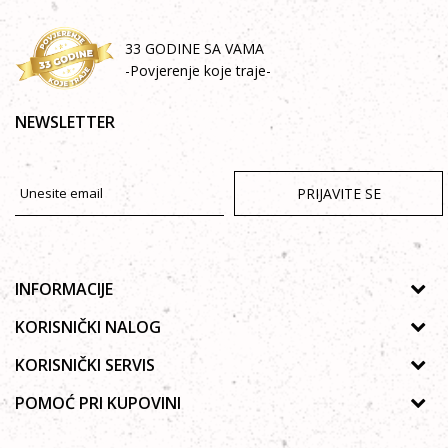
33 GODINE SA VAMA
-Povjerenje koje traje-
NEWSLETTER
PRIJAVITE SE
INFORMACIJE
O nama
KORISNIČKI NALOG
Prodavnice
Uputstvo za registraciju
KORISNIČKI SERVIS
Galerija
Zaboravljena lozinka
Politika privatnosti
POMOĆ PRI KUPOVINI
Saradnja
Poručivanje
Autorska prava
Zaposlenje
Kako kupiti online?
Lista želja