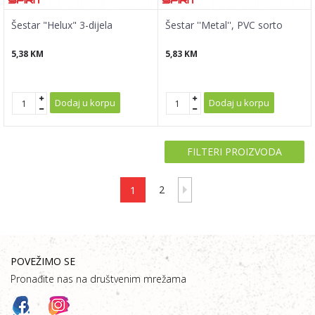
Šestar "Helux" 3-dijela
Šestar ''Metal'', PVC sorto
5,38
KM
5,83
KM
Dodaj u korpu
Dodaj u korpu
FILTERI PROIZVODA
1
2
POVEŽIMO SE
Pronađite nas na društvenim mrežama