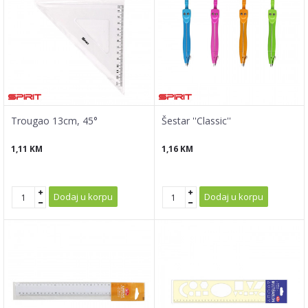
Trougao 13cm, 45°
Šestar ''Classic''
1,11
KM
1,16
KM
Dodaj u korpu
Dodaj u korpu