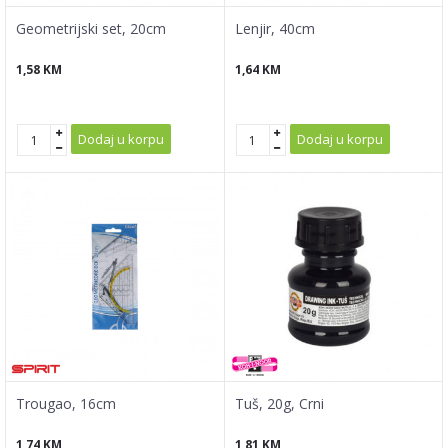
Geometrijski set, 20cm
Lenjir, 40cm
1,58
KM
1,64
KM
Dodaj u korpu
Dodaj u korpu
Trougao, 16cm
Tuš, 20g, Crni
1,74
KM
1,81
KM