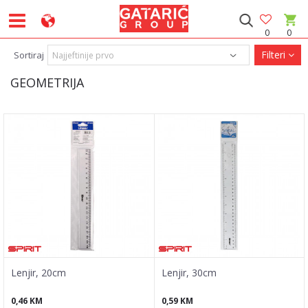
0
0
Filteri
Sortiraj
GEOMETRIJA
Lenjir, 20cm
Lenjir, 30cm
0,46
KM
0,59
KM