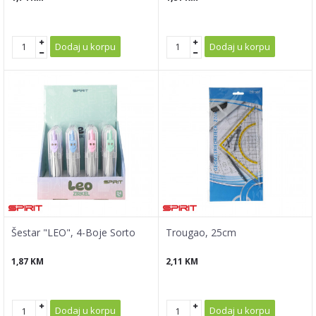
Dodaj u korpu
Dodaj u korpu
Šestar "LEO", 4-Boje Sorto
Trougao, 25cm
1,87
KM
2,11
KM
Dodaj u korpu
Dodaj u korpu