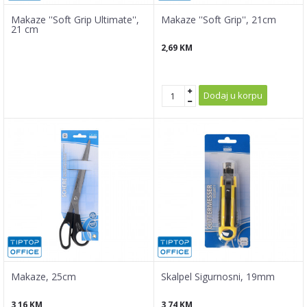
Makaze ''Soft Grip Ultimate'',
Makaze ''Soft Grip'', 21cm
21 cm
2,69
KM
Dodaj u korpu
Makaze, 25cm
Skalpel Sigurnosni, 19mm
3,16
KM
3,74
KM