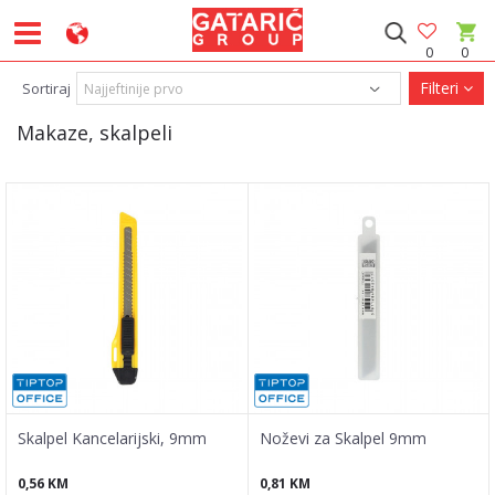
0
0
Filteri
Sortiraj
Makaze, skalpeli
Skalpel Kancelarijski, 9mm
Noževi za Skalpel 9mm
0,56
KM
0,81
KM