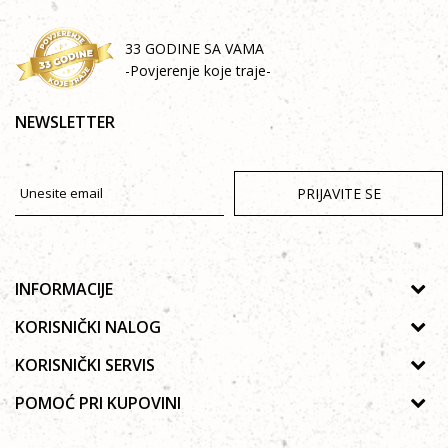
33 GODINE SA VAMA
-Povjerenje koje traje-
NEWSLETTER
PRIJAVITE SE
INFORMACIJE
O nama
KORISNIČKI NALOG
Prodavnice
Uputstvo za registraciju
KORISNIČKI SERVIS
Galerija
Zaboravljena lozinka
Politika privatnosti
POMOĆ PRI KUPOVINI
Saradnja
Poručivanje
Autorska prava
Zaposlenje
Kako kupiti online?
Lista želja