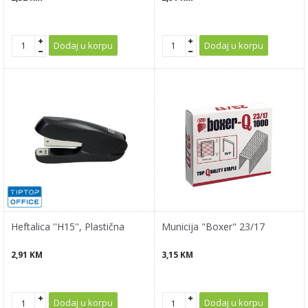
Dodaj u korpu
Dodaj u korpu
Heftalica ''H15'', Plastična
Municija "Boxer" 23/17
2,91
KM
3,15
KM
Dodaj u korpu
Dodaj u korpu