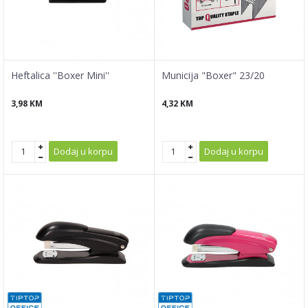
Heftalica ''Boxer Mini''
Municija "Boxer" 23/20
3,98
KM
4,32
KM
Dodaj u korpu
Dodaj u korpu