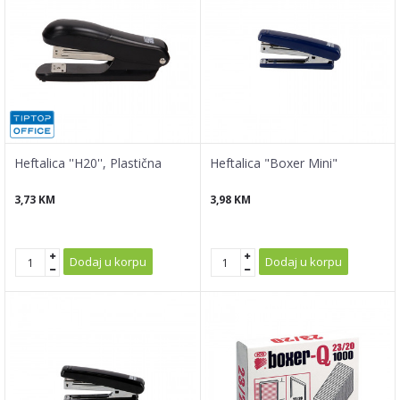
Heftalica ''H20'', Plastična
Heftalica "Boxer Mini"
3,73
KM
3,98
KM
Dodaj u korpu
Dodaj u korpu