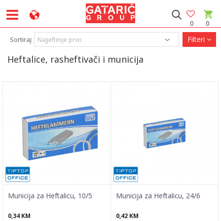
0
0
Filteri
Sortiraj
Heftalice, rasheftivači i municija
Municija za Heftalicu, 10/5
Municija za Heftalicu, 24/6
0,34
KM
0,42
KM