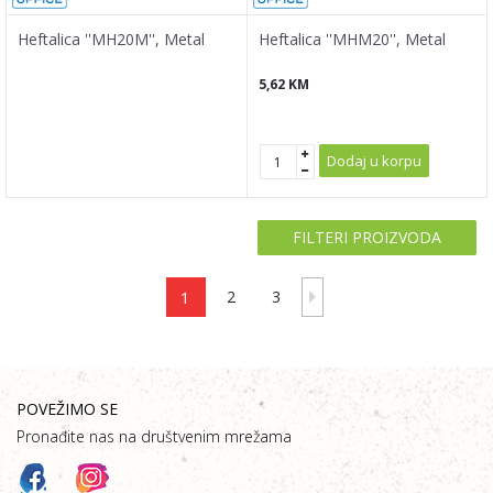
Heftalica ''MH20M'', Metal
Heftalica ''MHM20'', Metal
5,62
KM
Dodaj u korpu
FILTERI PROIZVODA
1
2
3
POVEŽIMO SE
Pronađite nas na društvenim mrežama