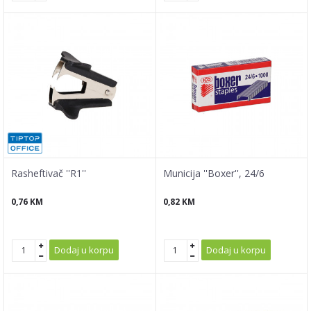
Rasheftivač ''R1''
Municija ''Boxer'', 24/6
0,76
KM
0,82
KM
Dodaj u korpu
Dodaj u korpu