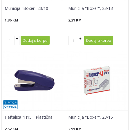
Municija ''Boxer'' 23/10
Municija ''Boxer'', 23/13
1,86
KM
2,21
KM
Dodaj u korpu
Dodaj u korpu
Heftalica ''H15'', Plastična
Municija ''Boxer'', 23/15
2,52
KM
2,91
KM