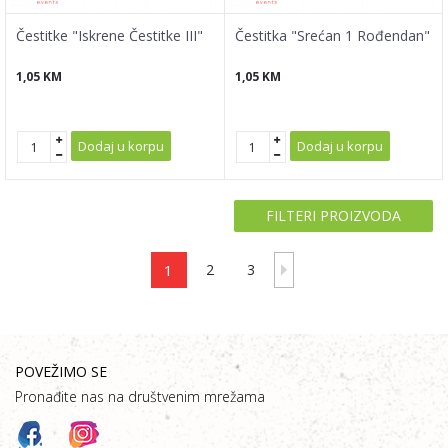
Čestitke "Iskrene Čestitke III"
Čestitka "Srećan 1 Rođendan"
1,05
KM
1,05
KM
Dodaj u korpu
Dodaj u korpu
FILTERI PROIZVODA
1
2
3
POVEŽIMO SE
Pronađite nas na društvenim mrežama