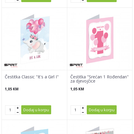
Čestitka Classic "It's a Girl I"
Čestitka "Srećan 1 Rođendan"
za djevojčice
1,05
KM
1,05
KM
Dodaj u korpu
Dodaj u korpu