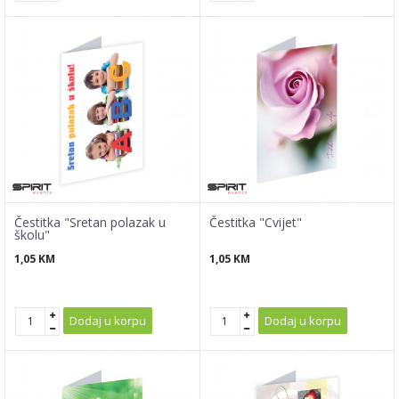
Čestitka "Sretan polazak u
Čestitka "Cvijet"
školu"
1,05
KM
1,05
KM
Dodaj u korpu
Dodaj u korpu