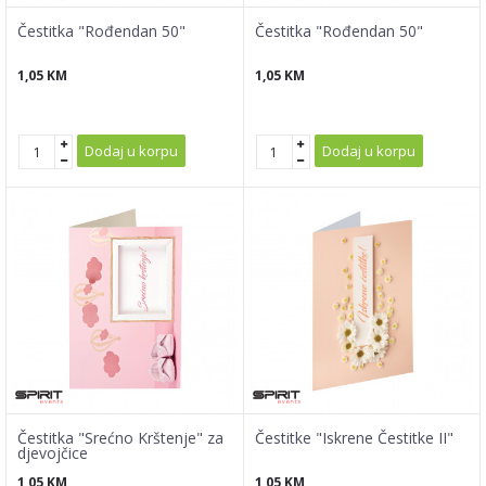
Čestitka "Rođendan 50"
Čestitka "Rođendan 50"
1,05
KM
1,05
KM
Dodaj u korpu
Dodaj u korpu
Čestitka "Srećno Krštenje" za
Čestitke "Iskrene Čestitke II"
djevojčice
1,05
KM
1,05
KM