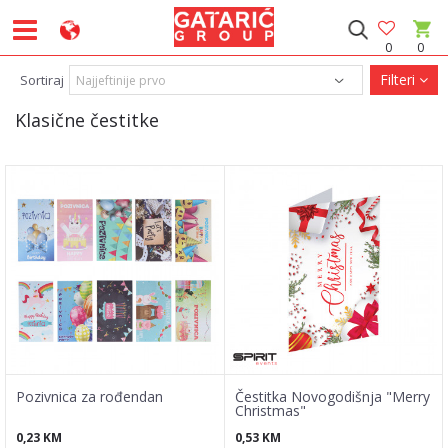
0
0
Filteri
Sortiraj
Klasične čestitke
Pozivnica za rođendan
Čestitka Novogodišnja "Merry
Christmas"
0,23
KM
0,53
KM