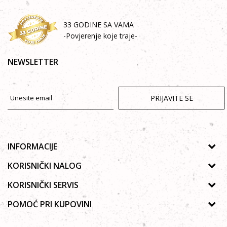
33 GODINE SA VAMA
-Povjerenje koje traje-
NEWSLETTER
PRIJAVITE SE
INFORMACIJE
O nama
KORISNIČKI NALOG
Prodavnice
Uputstvo za registraciju
KORISNIČKI SERVIS
Galerija
Zaboravljena lozinka
Politika privatnosti
POMOĆ PRI KUPOVINI
Saradnja
Poručivanje
Autorska prava
Zaposlenje
Kako kupiti online?
Lista želja