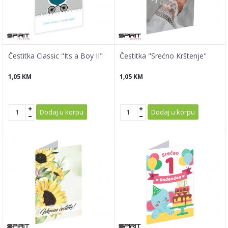
Čestitka Classic "Its a Boy II"
Čestitka "Srećno Krštenje"
1,05
KM
1,05
KM
Dodaj u korpu
Dodaj u korpu