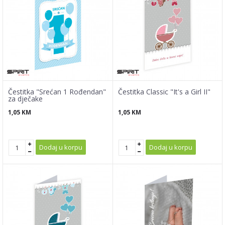
Čestitka "Srećan 1 Rođendan"
Čestitka Classic "It's a Girl II"
za dječake
1,05
KM
1,05
KM
Dodaj u korpu
Dodaj u korpu