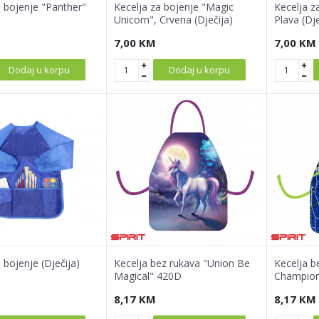
a bojenje "Panther"
Kecelja za bojenje "Magic
Kecelja z
Unicorn", Crvena (Dječija)
Plava (Dje
7,00
KM
7,00
KM
Dodaj u korpu
Dodaj u korpu
 bojenje (Dječija)
Kecelja bez rukava "Union Be
Kecelja b
Magical" 420D
Champion
8,17
KM
8,17
KM