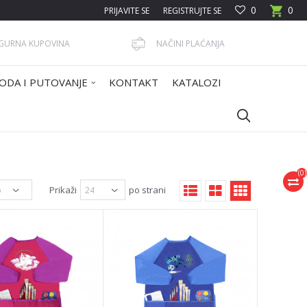
0
0
PRIJAVITE SE
REGISTRUJTE SE
IGURNA KUPOVINA
NAČINI PLAĆANJA
ODA I PUTOVANJE
KONTAKT
KATALOZI
(
0
)
Prikaži
po strani