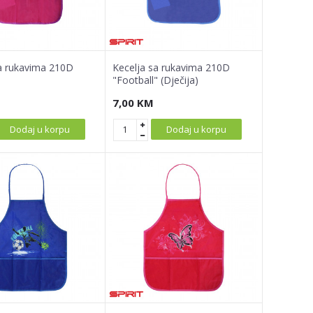
a rukavima 210D
Kecelja sa rukavima 210D
"Football" (Dječija)
7,00
KM
Dodaj u korpu
Dodaj u korpu