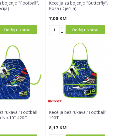
a bojenje "Football",
Kecelja za bojenje "Butterfly",
čija)
Roza (Dječija)
7,00
KM
Dodaj u korpu
Dodaj u korpu
ez rukava "Football
Kecelja bez rukava "Football"
 No.10" 420D
190T
8,17
KM