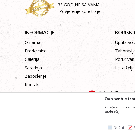
33 GODINE SA VAMA
-Povjerenje koje traje-
INFORMACIJE
KORISNI
O nama
Uputstvo z
Prodavnice
Zaboravlj
Galerija
Poručivan
Saradnja
Lista želja
Zaposlenje
Kontakt
Ova web-stran
Kolačiće upotreblja
saobraćaj.
Nastojimo da budemo što precizniji i profesiona
Svi artikli prikazani na sajtu su dio naše ponude i ne
Nužni