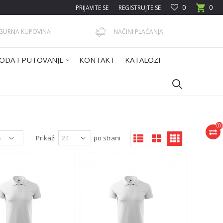
0
0
PRIJAVITE SE
REGISTRUJTE SE
IGURNA KUPOVINA
NAČINI PLAĆANJA
ODA I PUTOVANJE
KONTAKT
KATALOZI
(
0
)
Prikaži
po strani