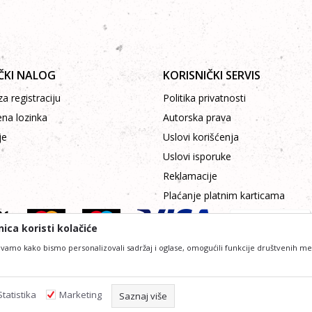
ČKI NALOG
KORISNIČKI SERVIS
a registraciju
Politika privatnosti
ena lozinka
Autorska prava
je
Uslovi korišćenja
Uslovi isporuke
Reklamacije
Plaćanje platnim karticama
ica koristi kolačiće
vamo kako bismo personalizovali sadržaj i oglase, omogućili funkcije društvenih medij
lniji u opisu proizvoda, prikazu slika i samih cijena, ali ne možemo garantovat
 podrazumjeva da su dostupni u svakom trenutku. Raspoloživost možete provjeri
Statistika
Marketing
Saznaj više