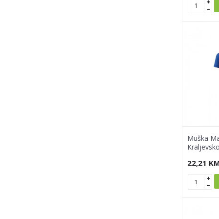
Muška Maj
Kraljevsk
22,21
K