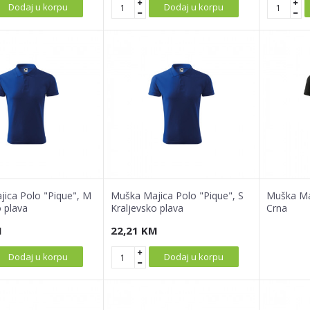
Dodaj u korpu
Dodaj u korpu
ica Polo "Pique", M
Muška Majica Polo "Pique", S
Muška Maj
o plava
Kraljevsko plava
Crna
M
22,21
KM
Dodaj u korpu
Dodaj u korpu