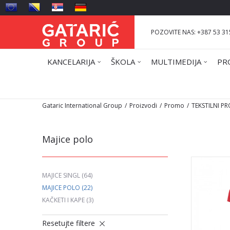
POZOVITE NAS: +387 53 31
KANCELARIJA
ŠKOLA
MULTIMEDIJA
PR
Gataric International Group
Proizvodi
Promo
TEKSTILNI P
Majice polo
MAJICE SINGL
(64)
MAJICE POLO
(22)
KAČKETI I KAPE
(3)
Resetujte filtere