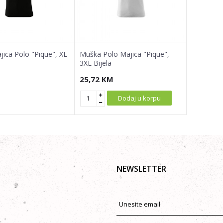
ica Polo "Pique", XL
Muška Polo Majica "Pique",
3XL Bijela
25,72
KM
Dodaj u korpu
NEWSLETTER