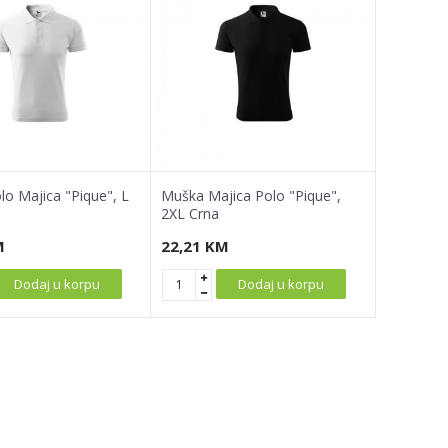
o Majica "Pique", L
Muška Majica Polo "Pique",
2XL Crna
M
22,21
KM
Dodaj u korpu
Dodaj u korpu