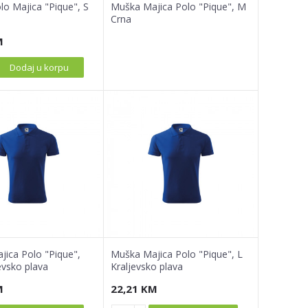
o Majica "Pique", S
Muška Majica Polo "Pique", M
Crna
M
Dodaj u korpu
ica Polo "Pique",
Muška Majica Polo "Pique", L
evsko plava
Kraljevsko plava
M
22,21
KM