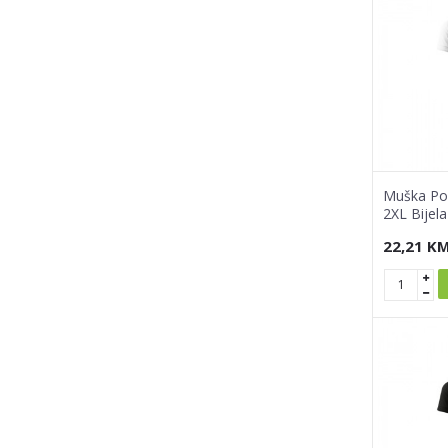
Muška Pol
2XL Bijela
22,21
K