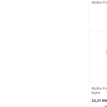
Muška Pol
Muška Pol
Bijela
22,21
K