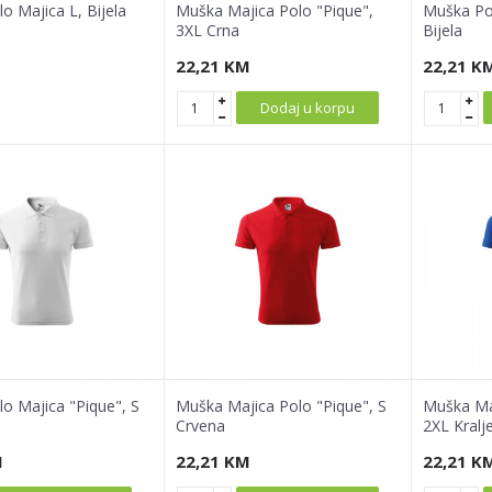
o Majica L, Bijela
Muška Majica Polo "Pique",
Muška Pol
3XL Crna
Bijela
22,21
KM
22,21
K
Dodaj u korpu
o Majica "Pique", S
Muška Majica Polo "Pique", S
Muška Maj
Crvena
2XL Kralj
M
22,21
KM
22,21
K