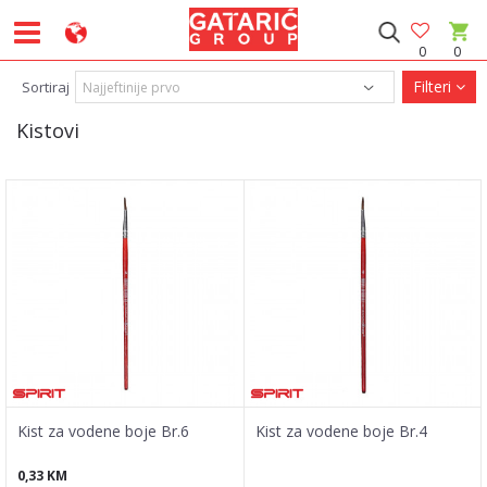
0
0
Filteri
Sortiraj
Kistovi
Kist za vodene boje Br.6
Kist za vodene boje Br.4
0,33
KM