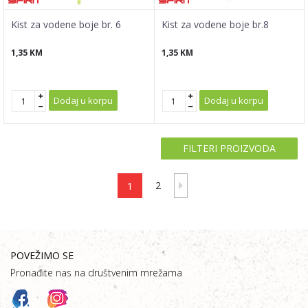
Kist za vodene boje br. 6
Kist za vodene boje br.8
1,35
KM
1,35
KM
Dodaj u korpu
Dodaj u korpu
FILTERI PROIZVODA
1
2
POVEŽIMO SE
Pronađite nas na društvenim mrežama