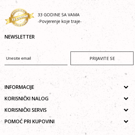
33 GODINE SA VAMA
-Povjerenje koje traje-
NEWSLETTER
PRIJAVITE SE
INFORMACIJE
O nama
KORISNIČKI NALOG
Prodavnice
Uputstvo za registraciju
KORISNIČKI SERVIS
Galerija
Zaboravljena lozinka
Politika privatnosti
POMOĆ PRI KUPOVINI
Saradnja
Poručivanje
Autorska prava
Zaposlenje
Kako kupiti online?
Lista želja