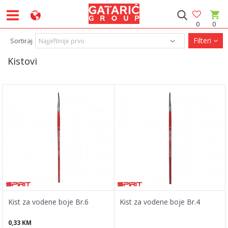
0
0
Filteri
Sortiraj
Kistovi
Kist za vodene boje Br.6
Kist za vodene boje Br.4
0,33
KM