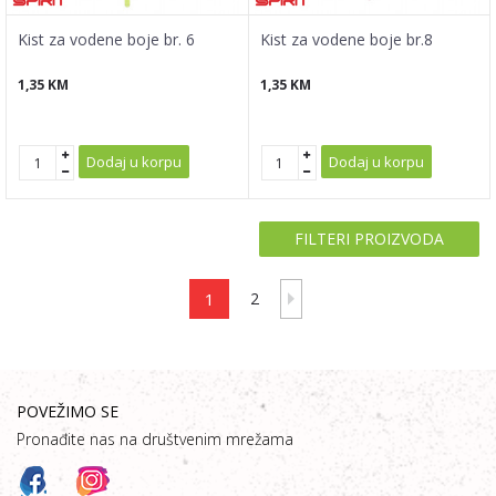
Kist za vodene boje br. 6
Kist za vodene boje br.8
1,35
KM
1,35
KM
Dodaj u korpu
Dodaj u korpu
FILTERI PROIZVODA
1
2
POVEŽIMO SE
Pronađite nas na društvenim mrežama