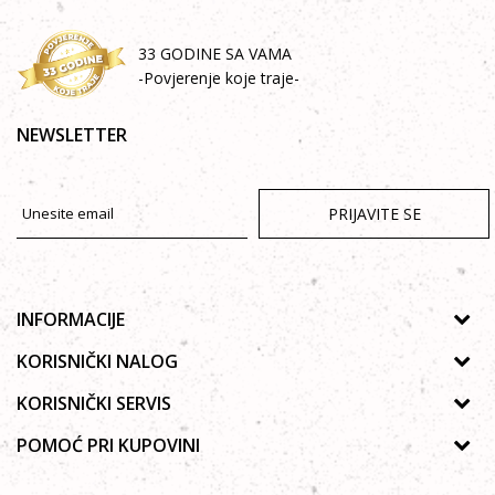
33 GODINE SA VAMA
-Povjerenje koje traje-
NEWSLETTER
PRIJAVITE SE
INFORMACIJE
O nama
KORISNIČKI NALOG
Prodavnice
Uputstvo za registraciju
KORISNIČKI SERVIS
Galerija
Zaboravljena lozinka
Politika privatnosti
POMOĆ PRI KUPOVINI
Saradnja
Poručivanje
Autorska prava
Zaposlenje
Kako kupiti online?
Lista želja