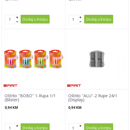
Dodaj u korpu
Dodaj u korpu
Oštrilo ''BOBO'' 1-Rupa 1/1
Oštrilo ''ALU''-2 Rupe 24/1
(Blister)
(Display)
0,94
KM
0,94
KM
Dodaj u korpu
Dodaj u korpu