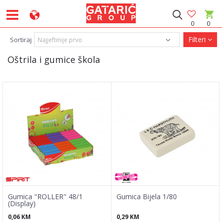
0
0
Filteri
Sortiraj
Oštrila i gumice škola
Gumica "ROLLER" 48/1
Gumica Bijela 1/80
(Display)
0,06
KM
0,29
KM