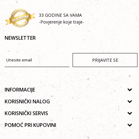
33 GODINE SA VAMA
-Povjerenje koje traje-
NEWSLETTER
PRIJAVITE SE
INFORMACIJE
O nama
KORISNIČKI NALOG
Prodavnice
Uputstvo za registraciju
KORISNIČKI SERVIS
Galerija
Zaboravljena lozinka
Politika privatnosti
POMOĆ PRI KUPOVINI
Saradnja
Poručivanje
Autorska prava
Zaposlenje
Kako kupiti online?
Lista želja