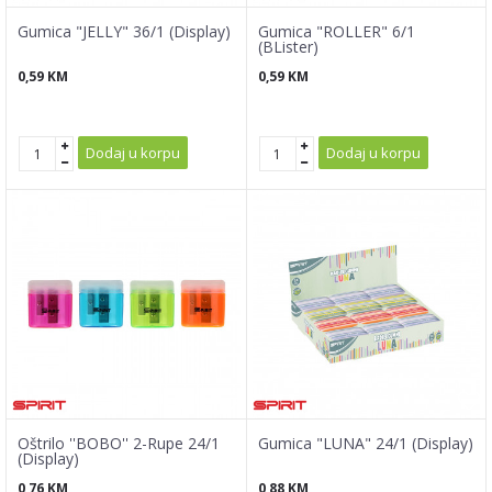
Gumica "JELLY" 36/1 (Display)
Gumica "ROLLER" 6/1
(BLister)
0,59
KM
0,59
KM
Dodaj u korpu
Dodaj u korpu
Oštrilo ''BOBO'' 2-Rupe 24/1
Gumica "LUNA" 24/1 (Display)
(Display)
0,76
KM
0,88
KM