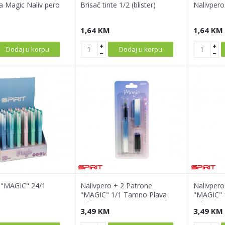
a Magic Naliv pero
Brisač tinte 1/2 (blister)
Nalivpero 
1,64
KM
1,64
KM
Dodaj u korpu
Dodaj u korpu
 "MAGIC" 24/1
Nalivpero + 2 Patrone
Nalivpero
"MAGIC" 1/1 Tamno Plava
"MAGIC" 1
(Blister)
(Blister)
3,49
KM
3,49
KM