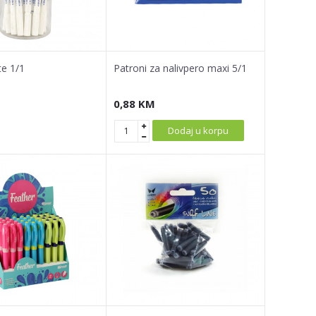
te 1/1
Patroni za nalivpero maxi 5/1
0,88
KM
Dodaj u korpu