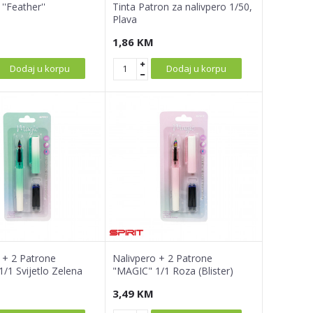
''Feather''
Tinta Patron za nalivpero 1/50,
Plava
1,86
KM
Dodaj u korpu
Dodaj u korpu
 + 2 Patrone
Nalivpero + 2 Patrone
/1 Svijetlo Zelena
"MAGIC" 1/1 Roza (Blister)
3,49
KM