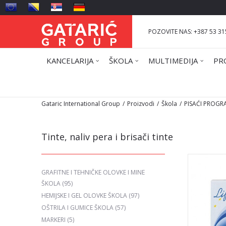
POZOVITE NAS: +387 53 31
KANCELARIJA
ŠKOLA
MULTIMEDIJA
PR
Gataric International Group
Proizvodi
Škola
PISAĆI PROGR
Tinte, naliv pera i brisači tinte
GRAFITNE I TEHNIČKE OLOVKE I MINE
ŠKOLA
(95)
HEMIJSKE I GEL OLOVKE ŠKOLA
(97)
OŠTRILA I GUMICE ŠKOLA
(57)
MARKERI
(5)