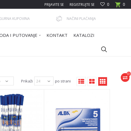
0
0
PRIJAVITE SE
REGISTRUJTE SE
IGURNA KUPOVINA
NAČINI PLAĆANJA
ODA I PUTOVANJE
KONTAKT
KATALOZI
(
0
)
Prikaži
po strani