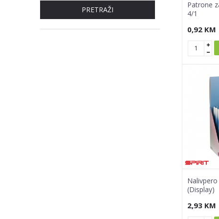
Patrone z
PRETRAŽI
4/1
0,92
KM
Nalivpero
(Display)
2,93
KM