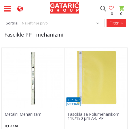
0
0
Filteri
Sortiraj
Fascikle PP i mehanizmi
Metalni Mehanizam
Fascikla sa Polumehanikom
110/180 µm A4, PP
0,19
KM