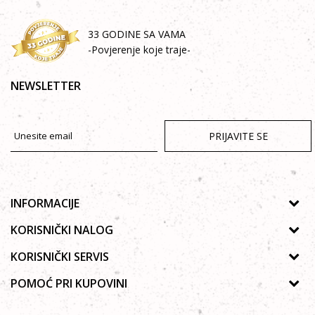
33 GODINE SA VAMA
-Povjerenje koje traje-
NEWSLETTER
PRIJAVITE SE
INFORMACIJE
O nama
KORISNIČKI NALOG
Prodavnice
Uputstvo za registraciju
KORISNIČKI SERVIS
Galerija
Zaboravljena lozinka
Politika privatnosti
POMOĆ PRI KUPOVINI
Saradnja
Poručivanje
Autorska prava
Zaposlenje
Kako kupiti online?
Lista želja