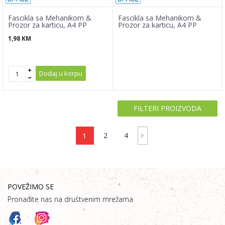
Fascikla sa Mehanikom &
Fascikla sa Mehanikom &
Prozor za karticu, A4 PP
Prozor za karticu, A4 PP
1,98
KM
Dodaj u korpu
FILTERI PROIZVODA
1
2
4
POVEŽIMO SE
Pronađite nas na društvenim mrežama