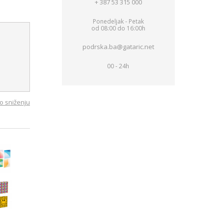
+ 387 53 315 000
Ponedeljak - Petak
od 08:00 do 16:00h
podrska.ba@gataric.net
00 - 24h
o sniženju