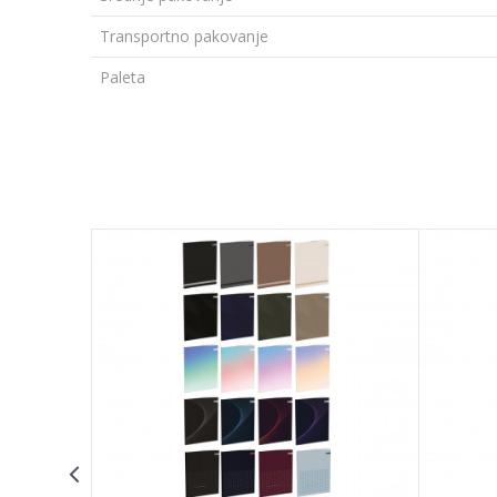
Transportno pakovanje
Paleta
Ime/Nadimak
Poruka
POŠALJI