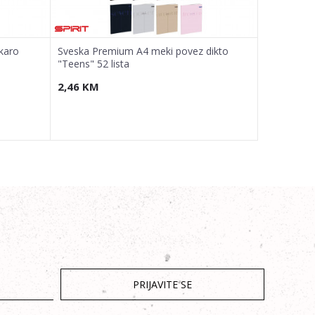
karo
Sveska Premium A4 meki povez dikto
Sveska Pre
"Teens" 52 lista
"Girls" 52 l
2,46
KM
2,46
KM
PRIJAVITE SE