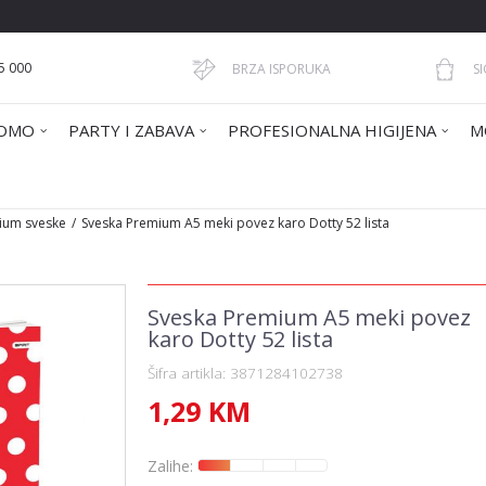
5 000
BRZA ISPORUKA
S
OMO
PARTY I ZABAVA
PROFESIONALNA HIGIJENA
M
ium sveske
Sveska Premium A5 meki povez karo Dotty 52 lista
Sveska Premium A5 meki povez
karo Dotty 52 lista
Šifra artikla:
3871284102738
1,29
KM
Zalihe: