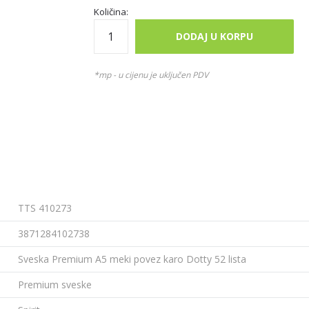
Količina:
DODAJ U KORPU
*mp - u cijenu je uključen PDV
TTS 410273
3871284102738
Sveska Premium A5 meki povez karo Dotty 52 lista
Premium sveske