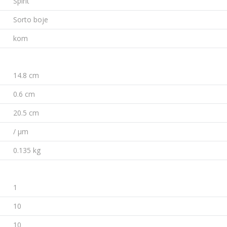
Spirit
Sorto boje
kom
14.8 cm
0.6 cm
20.5 cm
/ µm
0.135 kg
1
10
10