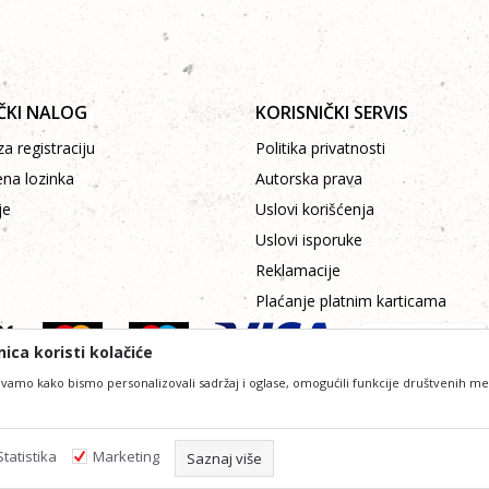
ČKI NALOG
KORISNIČKI SERVIS
a registraciju
Politika privatnosti
ena lozinka
Autorska prava
je
Uslovi korišćenja
Uslovi isporuke
Reklamacije
Plaćanje platnim karticama
ica koristi kolačiće
vamo kako bismo personalizovali sadržaj i oglase, omogućili funkcije društvenih medij
lniji u opisu proizvoda, prikazu slika i samih cijena, ali ne možemo garantovat
 podrazumjeva da su dostupni u svakom trenutku. Raspoloživost možete provjeri
Statistika
Marketing
Saznaj više