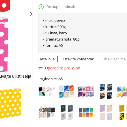
Dostupno odmah
• meki povez
• korice: 300g
• 52 lista, karo
• gramatura lista: 80g
• format: A5
Detaljnije
Ostavite komentar
Obavijesti me 
Uporedite proizvod
vajte u listi želja
Pogledajte još: