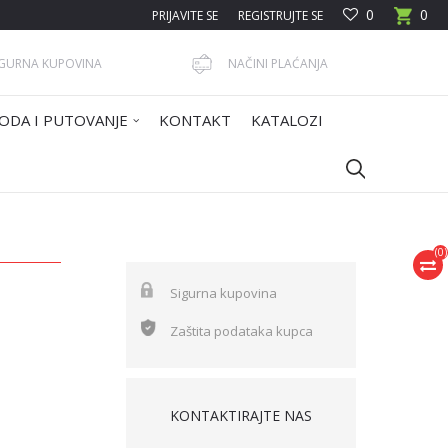
0
0
PRIJAVITE SE
REGISTRUJTE SE
IGURNA KUPOVINA
NAČINI PLAĆANJA
ODA I PUTOVANJE
KONTAKT
KATALOZI
(
0
)
Sigurna kupovina
Zaštita podataka kupca
KONTAKTIRAJTE NAS