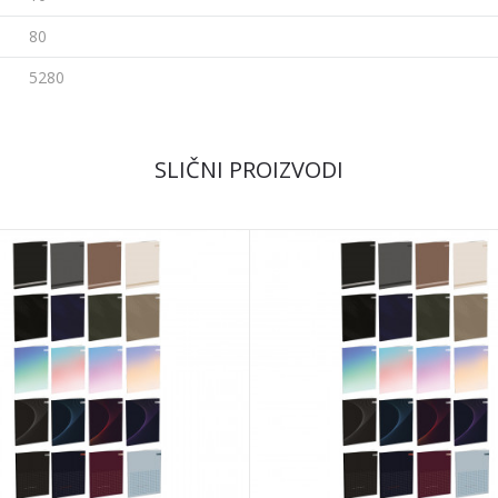
80
5280
Email
SLIČNI PROIZVODI