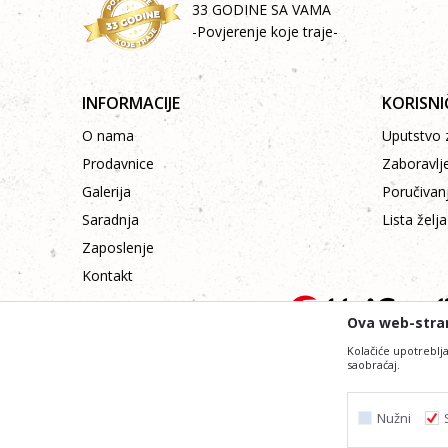
33 GODINE SA VAMA
-Povjerenje koje traje-
INFORMACIJE
KORISNI
O nama
Uputstvo z
Prodavnice
Zaboravlj
Galerija
Poručivan
Saradnja
Lista želja
Zaposlenje
Kontakt
Ova web-stran
Kolačiće upotreblja
saobraćaj.
Nastojimo da budemo što precizniji i profesiona
Svi artikli prikazani na sajtu su dio naše ponude i ne
Nužni