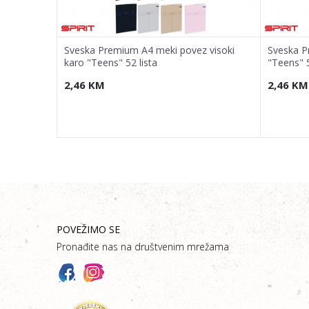
z karo
Sveska Premium A4 meki povez visoki
Sveska P
karo "Teens" 52 lista
"Teens" 5
2,46
KM
2,46
KM
POVEŽIMO SE
Pronađite nas na društvenim mrežama