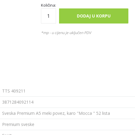
Količina:
DODAJ U KORPU
*mp - u cijenu je uključen PDV
TTS 409211
3871284092114
Sveska Premium A5 meki povez, karo "Mocca " 52 lista
Premium sveske