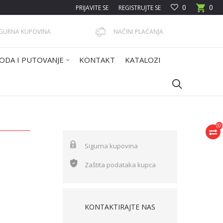
0
0
PRIJAVITE SE
REGISTRUJTE SE
IGURNA KUPOVINA
NAČINI PLAĆANJA
ODA I PUTOVANJE
KONTAKT
KATALOZI
(
0
)
Sigurna kupovina
Zaštita podataka kupca
KONTAKTIRAJTE NAS