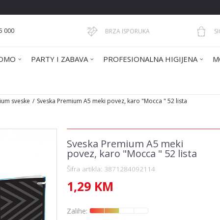
5 000
BRZA ISPORUKA
S
OMO
PARTY I ZABAVA
PROFESIONALNA HIGIJENA
M
ium sveske
Sveska Premium A5 meki povez, karo "Mocca " 52 lista
Sveska Premium A5 meki
povez, karo "Mocca " 52 lista
Šifra artikla:
3871284092114
1,29
KM
Zalihe: