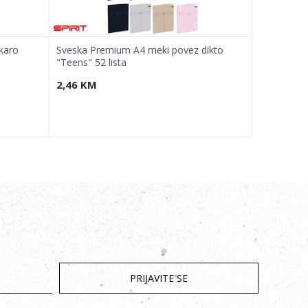
karo
Sveska Premium A4 meki povez dikto
Sveska Pre
"Teens" 52 lista
"Girls" 52 l
2,46
KM
2,46
KM
PRIJAVITE SE