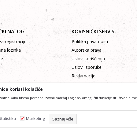
ČKI NALOG
KORISNIČKI SERVIS
a registraciju
Politika privatnosti
ena lozinka
Autorska prava
je
Uslovi korišćenja
Uslovi isporuke
Reklamacije
Plaćanje platnim karticama
ica koristi kolačiće
vamo kako bismo personalizovali sadržaj i oglase, omogućili funkcije društvenih medij
Statistika
Marketing
lniji u opisu proizvoda, prikazu slika i samih cijena, ali ne možemo garantovat
Saznaj više
 podrazumjeva da su dostupni u svakom trenutku. Raspoloživost možete provjeri
Obavezni kolačići čine stranicu upotrebljivom omogućavajući osn