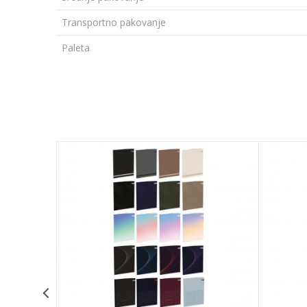
Transportno pakovanje
Paleta
Ime/Nadimak
Poruka
POŠALJI