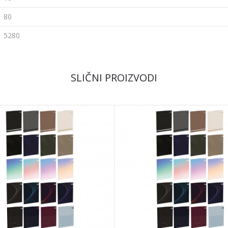
80
5280
Email
SLIČNI PROIZVODI