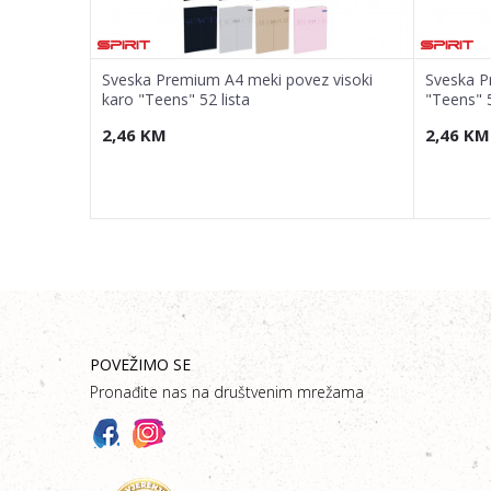
z karo
Sveska Premium A4 meki povez visoki
Sveska P
karo "Teens" 52 lista
"Teens" 5
2,46
KM
2,46
KM
POVEŽIMO SE
Pronađite nas na društvenim mrežama