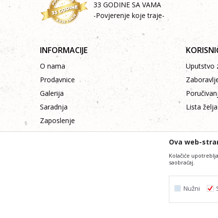
33 GODINE SA VAMA
-Povjerenje koje traje-
INFORMACIJE
KORISNI
O nama
Uputstvo z
Prodavnice
Zaboravlj
Galerija
Poručivan
Saradnja
Lista želja
Zaposlenje
Kontakt
Ova web-stran
Kolačiće upotreblja
saobraćaj.
Nužni
Nastojimo da budemo što precizniji i profesiona
Svi artikli prikazani na sajtu su dio naše ponude i ne
Nužni