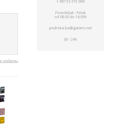
+ 387 53 315 000
Ponedeljak - Petak
od 08:00 do 16:00h
podrska.ba@gataric.net
00 - 24h
o sniženju