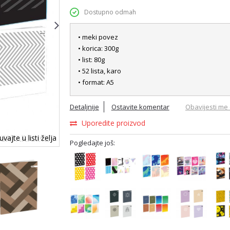
Dostupno odmah
• meki povez
• korica: 300g
• list: 80g
• 52 lista, karo
• format: A5
Detaljnije
Ostavite komentar
Obavijesti me 
Uporedite proizvod
vajte u listi želja
Pogledajte još: