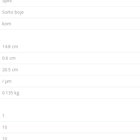
Spirit
Sorto boje
kom
14.8 cm
0.6 cm
20.5 cm
/ µm
0.135 kg
1
10
10