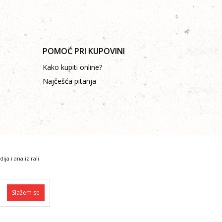
POMOĆ PRI KUPOVINI
Kako kupiti online?
Najčešća pitanja
a i analizirali
i da su sve informacije kompletne i bez grešaka.
Slažem se
ti pozivom na brojeve: +387 53 315 015, +387 53 315 032
ovne funkcije