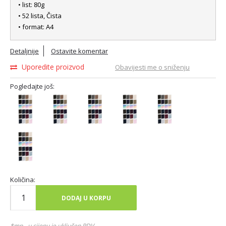
• list: 80g
• 52 lista, Čista
• format: A4
Detaljnije
Ostavite komentar
Uporedite proizvod
Obavijesti me o sniženju
Pogledajte još:
Količina:
DODAJ U KORPU
*mp - u cijenu je uključen PDV