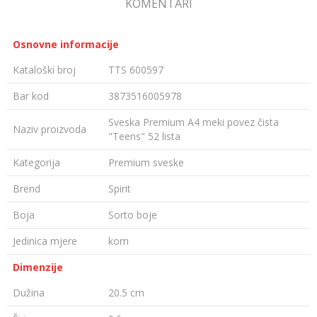
KOMENTARI
Osnovne informacije
Kataloški broj
TTS 600597
Bar kod
3873516005978
Sveska Premium A4 meki povez čista
Naziv proizvoda
"Teens" 52 lista
Kategorija
Premium sveske
Brend
Spirit
Boja
Sorto boje
Jedinica mjere
kom
Dimenzije
Dužina
20.5 cm