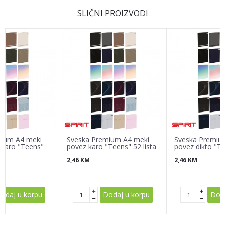
Ime/Nadimak
SLIČNI PROIZVODI
Email
Poruka
mium A4 meki
Sveska Premium A4 meki
Sveska Premiu
 karo "Teens"
povez karo "Teens" 52 lista
povez dikto "Te
2,46
KM
2,46
KM
POŠALJI
odaj u korpu
Dodaj u korpu
Doda