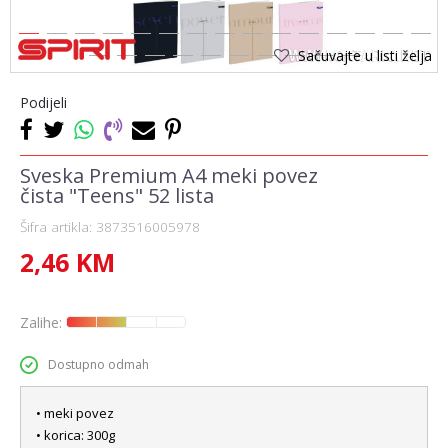
1
2
3
4
5
6
7
8
9
10
11
12
13
14
15
Sačuvajte u listi želja
16
17
18
19
20
21
22
23
24
25
Podijeli
Sveska Premium A4 meki povez
čista "Teens" 52 lista
Šifra artikla:
3873516005978
2,46
KM
Zalihe:
Dostupno odmah
• meki povez
• korica: 300g