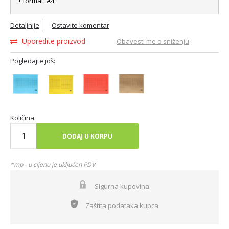
• format: A4
Detaljnije
Ostavite komentar
Uporedite proizvod
Obavesti me o sniženju
Pogledajte još:
Količina:
DODAJ U KORPU
*mp - u cijenu je uključen PDV
Sigurna kupovina
Zaštita podataka kupca