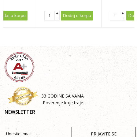
POŠALJI
odaj u korpu
Dodaj u korpu
Doda
33 GODINE SA VAMA
-Poverenje koje traje-
NEWSLETTER
PRIJAVITE SE