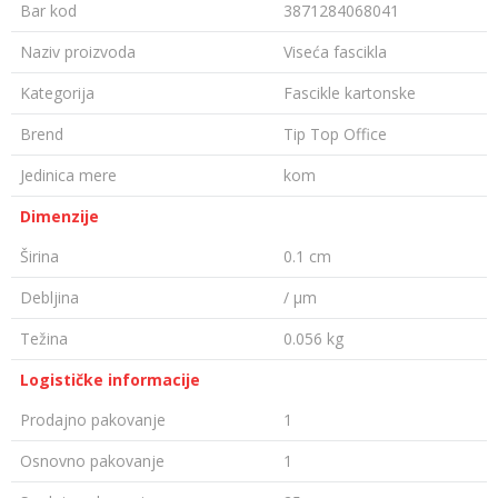
Bar kod
3871284068041
Naziv proizvoda
Viseća fascikla
Kategorija
Fascikle kartonske
Brend
Tip Top Office
Jedinica mere
kom
Dimenzije
Širina
0.1 cm
Debljina
/ µm
Težina
0.056 kg
Logističke informacije
Prodajno pakovanje
1
Osnovno pakovanje
1