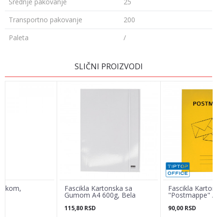
Srednje pakovanje
25
Transportno pakovanje
200
Paleta
/
OSTAVI KOMENTAR
SLIČNI PROIZVODI
Ime/Nadimak
Email adresa
Poruka
trakom,
Fascikla Kartonska sa
Fascikla Karton
Gumom A4 600g, Bela
"Postmappe" A
115,80
RSD
90,00
RSD