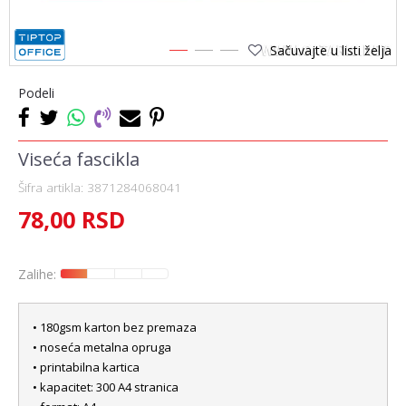
Sačuvajte u listi želja
1
2
3
Podeli
Viseća fascikla
Šifra artikla:
3871284068041
78,00
RSD
Zalihe:
• 180gsm karton bez premaza
• noseća metalna opruga
• printabilna kartica
• kapacitet: 300 A4 stranica