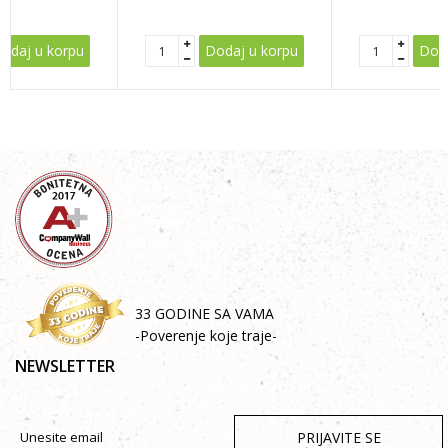
POŠALJI
odaj u korpu
Dodaj u korpu
Doda
33 GODINE SA VAMA
-Poverenje koje traje-
NEWSLETTER
PRIJAVITE SE