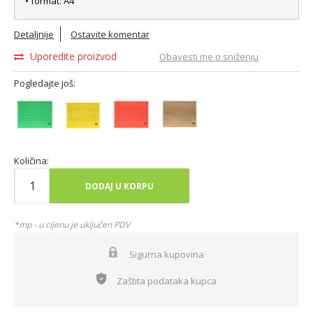
• format: A4
Detaljnije
Ostavite komentar
Uporedite proizvod
Obavesti me o sniženju
Pogledajte još:
Količina:
DODAJ U KORPU
*mp - u cijenu je uključen PDV
Sigurna kupovina
Zaštita podataka kupca