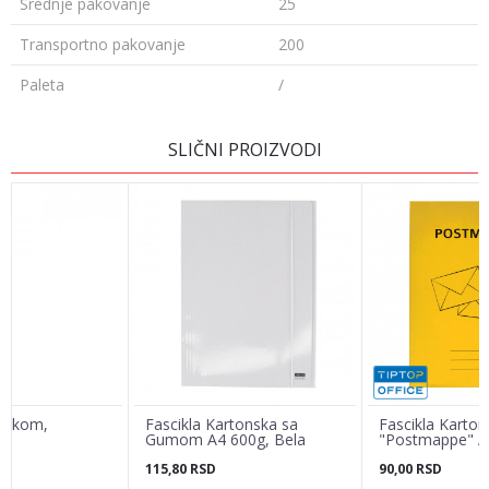
Srednje pakovanje
25
Transportno pakovanje
200
Paleta
/
OSTAVI KOMENTAR
SLIČNI PROIZVODI
Ime/Nadimak
Email adresa
Poruka
trakom,
Fascikla Kartonska sa
Fascikla Karton
Gumom A4 600g, Bela
"Postmappe" A
115,80
RSD
90,00
RSD