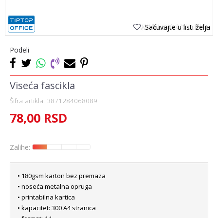
Sačuvajte u listi želja
1
2
3
Podeli
Viseća fascikla
Šifra artikla:
3871284068089
78,00
RSD
Zalihe:
• 180gsm karton bez premaza
• noseća metalna opruga
• printabilna kartica
• kapacitet: 300 A4 stranica