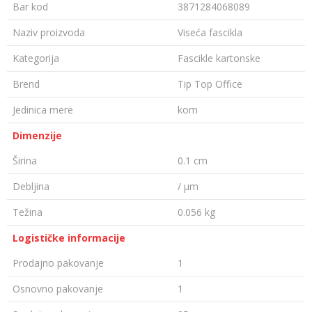
Bar kod
3871284068089
Naziv proizvoda
Viseća fascikla
Kategorija
Fascikle kartonske
Brend
Tip Top Office
Jedinica mere
kom
Dimenzije
Širina
0.1 cm
Debljina
/ µm
Težina
0.056 kg
Logističke informacije
Prodajno pakovanje
1
Osnovno pakovanje
1