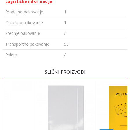
Logističke informacije
Prodajno pakovanje
1
Osnovno pakovanje
1
Srednje pakovanje
/
Transportno pakovanje
50
Paleta
/
OSTAVI KOMENTAR
SLIČNI PROIZVODI
Ime/Nadimak
Email adresa
Poruka