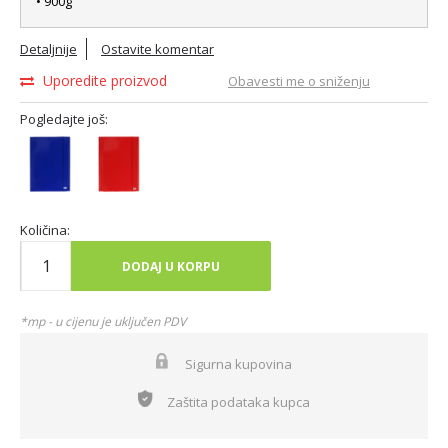
• 900g
Detaljnije
Ostavite komentar
Uporedite proizvod
Obavesti me o sniženju
Pogledajte još:
Količina:
DODAJ U KORPU
*mp - u cijenu je uključen PDV
Sigurna kupovina
Zaštita podataka kupca