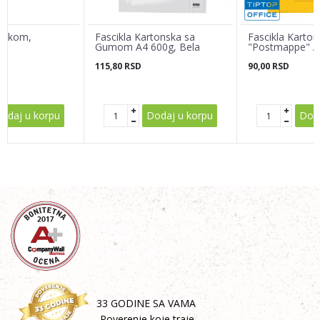
trakom,
Fascikla Kartonska sa
Fascikla Karton
Gumom A4 600g, Bela
"Postmappe" A
115,80
RSD
90,00
RSD
POŠALJI
odaj u korpu
Dodaj u korpu
Doda
33 GODINE SA VAMA
-Poverenje koje traje-