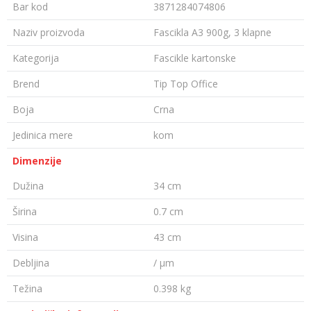
Bar kod
3871284074806
Naziv proizvoda
Fascikla A3 900g, 3 klapne
Kategorija
Fascikle kartonske
Brend
Tip Top Office
Boja
Crna
Jedinica mere
kom
Dimenzije
Dužina
34 cm
Širina
0.7 cm
Visina
43 cm
Debljina
/ µm
Težina
0.398 kg