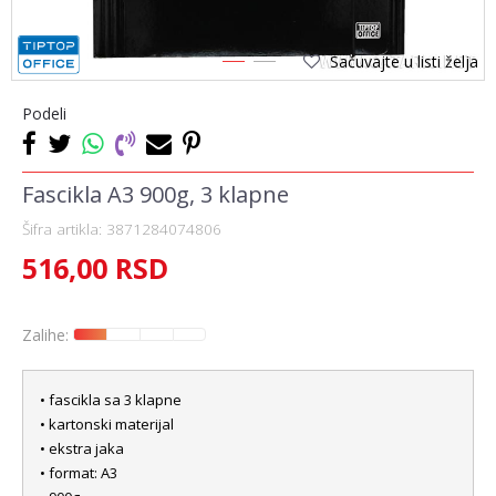
Sačuvajte u listi želja
1
2
Podeli
Fascikla A3 900g, 3 klapne
Šifra artikla:
3871284074806
516,00
RSD
Zalihe:
• fascikla sa 3 klapne
• kartonski materijal
• ekstra jaka
• format: A3