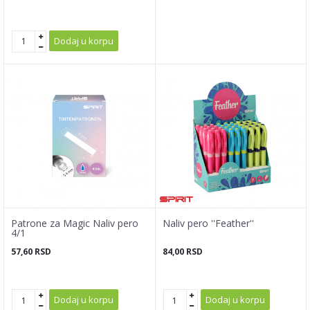
Dodaj u korpu
Patrone za Magic Naliv pero
Naliv pero ''Feather''
4/1
57,60
RSD
84,00
RSD
Dodaj u korpu
Dodaj u korpu