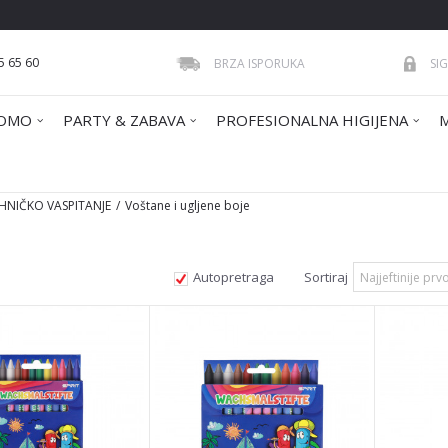
5 65 60
BRZA ISPORUKA
SI
OMO
PARTY & ZABAVA
PROFESIONALNA HIGIJENA
EHNIČKO VASPITANJE
Voštane i ugljene boje
Autopretraga
Sortiraj