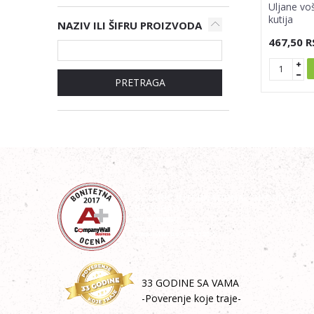
Uljane vo
kutija
NAZIV ILI ŠIFRU PROIZVODA
467,50
R
PRETRAGA
33 GODINE SA VAMA
-Poverenje koje traje-