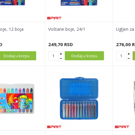
oje, 12 boja
Voštane boje, 24/1
Ugljen za
D
249,70
RSD
276,00
R
Dodaj u korpu
Dodaj u korpu