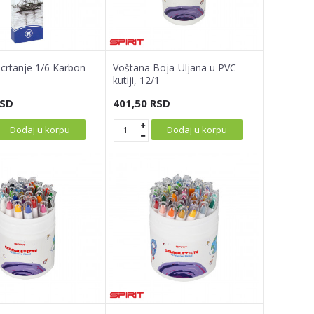
 crtanje 1/6 Karbon
Voštana Boja-Uljana u PVC
kutiji, 12/1
SD
401,50
RSD
Dodaj u korpu
Dodaj u korpu