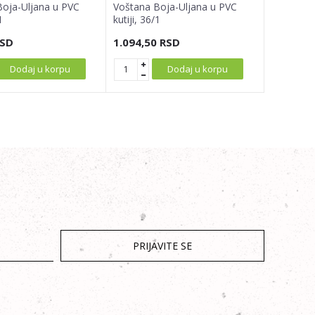
oja-Uljana u PVC
Voštana Boja-Uljana u PVC
1
kutiji, 36/1
SD
1.094,50
RSD
Dodaj u korpu
Dodaj u korpu
PRIJAVITE SE