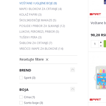
VOŠTANE I UGLJENE BOJE
(8)
MAPE I BLOKOVI ZA CRTANJE
(4)
KOLAŽ PAPIRI
(3)
ŠKOLSKE/DEČIJE MAKAZE
(5)
Voštane b
POSUDE I PRIBOR ZA SLIKANJE
(12)
LUKOVI, PEROREZI, PRIBOR
(5)
90,20
RS
TUŠEVI I PERA
(3)
ŠABLONI ZA CRTANJE
(7)
VREĆICE I MAPE ZA BLOKOVE
(14)
Resetujte filtere
BREND
Spirit (3)
BOJA
Crna (1)
Sorto boje (3)