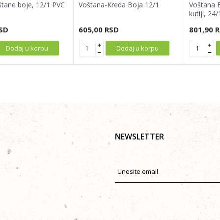
štane boje, 12/1 PVC
Voštana-Kreda Boja 12/1
Voštana B
kutiji, 24/
SD
605,00
RSD
801,90
R
Dodaj u korpu
Dodaj u korpu
NEWSLETTER