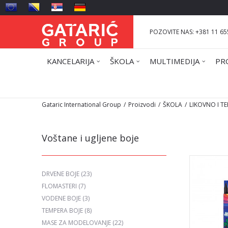
POZOVITE NAS: +381 11 65
KANCELARIJA
ŠKOLA
MULTIMEDIJA
PR
Gataric International Group
Proizvodi
ŠKOLA
LIKOVNO I T
Voštane i ugljene boje
DRVENE BOJE
(23)
FLOMASTERI
(7)
VODENE BOJE
(3)
TEMPERA BOJE
(8)
MASE ZA MODELOVANJE
(22)