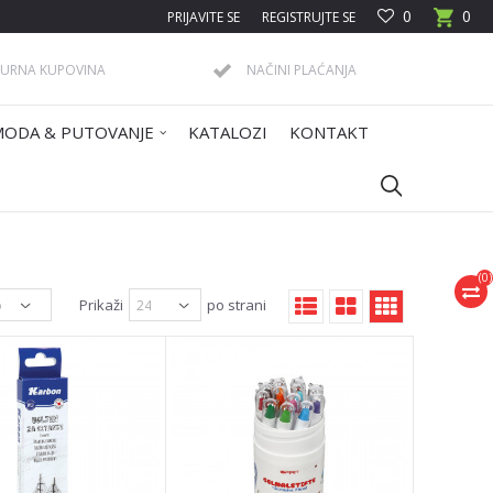
0
0
PRIJAVITE SE
REGISTRUJTE SE
GURNA KUPOVINA
NAČINI PLAĆANJA
MODA & PUTOVANJE
KATALOZI
KONTAKT
(
0
)
Prikaži
po strani