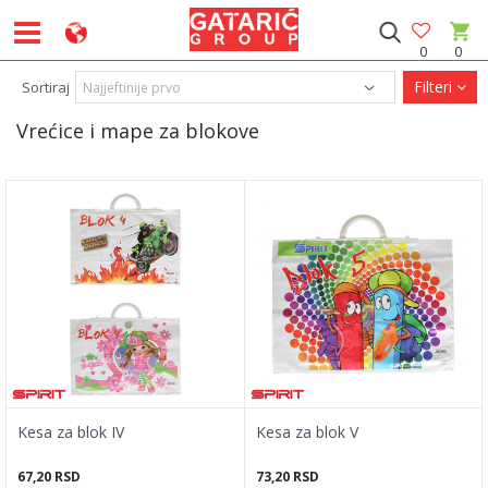
0
0
Filteri
Sortiraj
Vrećice i mape za blokove
Kesa za blok IV
Kesa za blok V
67,20
RSD
73,20
RSD