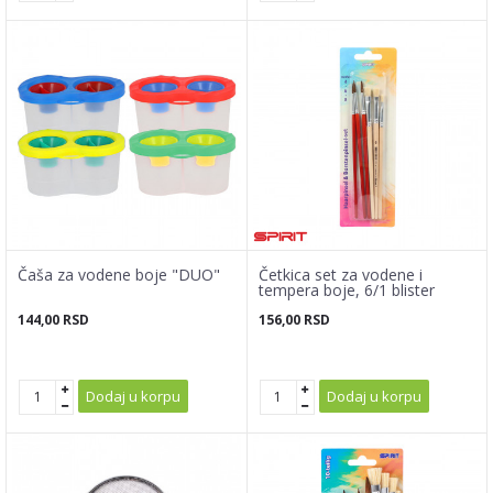
Čaša za vodene boje "DUO"
Četkica set za vodene i
tempera boje, 6/1 blister
144,00
RSD
156,00
RSD
Dodaj u korpu
Dodaj u korpu