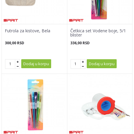
Futrola za kistove, Bela
Četkica set Vodene boje, 5/1
blister
300,00
RSD
336,00
RSD
Dodaj u korpu
Dodaj u korpu