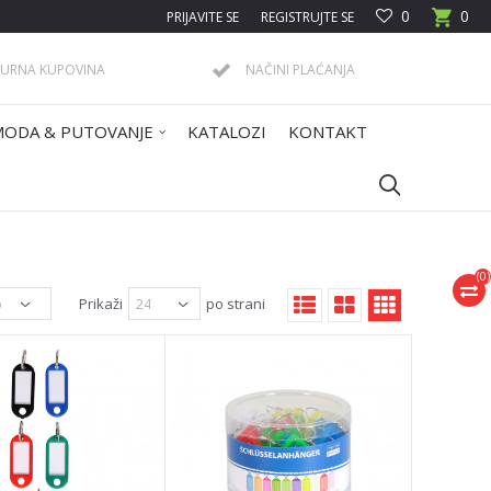
0
0
PRIJAVITE SE
REGISTRUJTE SE
GURNA KUPOVINA
NAČINI PLAĆANJA
MODA & PUTOVANJE
KATALOZI
KONTAKT
(
0
)
Prikaži
po strani