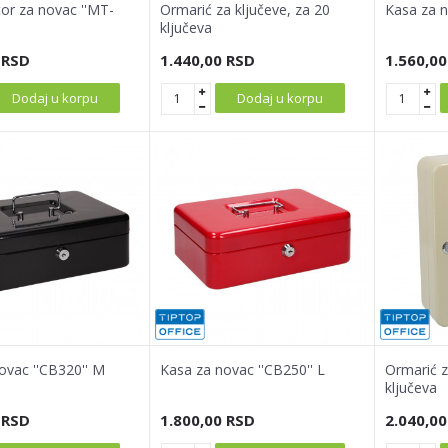
or za novac ''MT-
Ormarić za ključeve, za 20
Kasa za n
ključeva
RSD
1.440,00
RSD
1.560,00
Dodaj u korpu
Dodaj u korpu
ovac ''CB320'' M
Kasa za novac ''CB250'' L
Ormarić z
ključeva
RSD
1.800,00
RSD
2.040,00