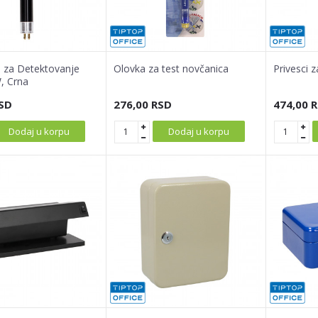
ca za Detektovanje
Olovka za test novčanica
Privesci z
, Crna
SD
276,00
RSD
474,00
R
Dodaj u korpu
Dodaj u korpu