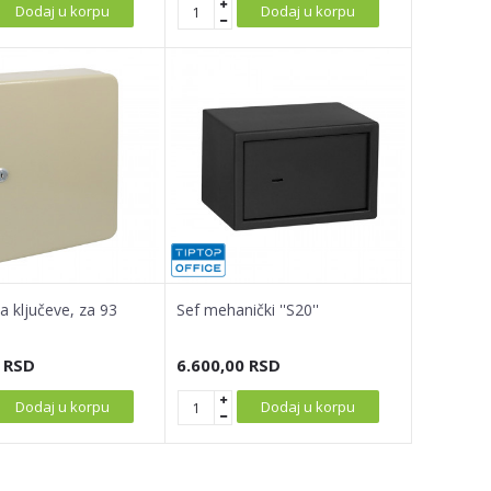
Dodaj u korpu
Dodaj u korpu
a ključeve, za 93
Sef mehanički ''S20''
RSD
6.600,00
RSD
Dodaj u korpu
Dodaj u korpu