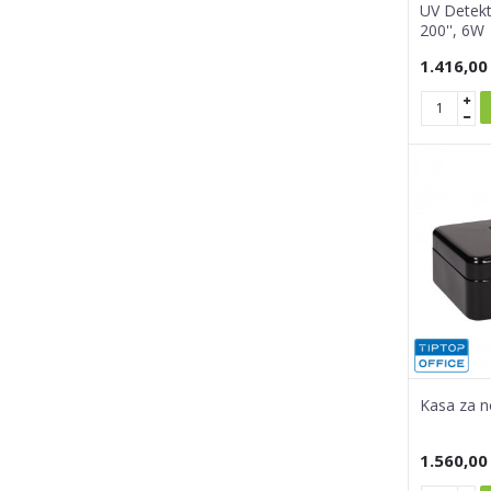
UV Detekt
200'', 6W
1.416,00
Kasa za n
1.560,00