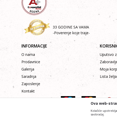
33 GODINE SA VAMA
-Poverenje koje traje-
INFORMACIJE
KORISNI
O nama
Uputsvo za
Prodavnice
Zaboravlj
Galerija
Moja kor
Saradnja
Lista želja
Zaposlenje
Kontakt
Ova web-stran
Kolačiće upotreblja
saobraćaj.