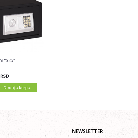
ni ''S25''
RSD
Dodaj u korpu
NEWSLETTER