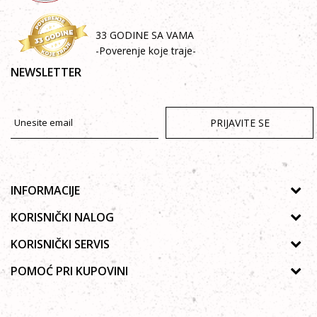
33 GODINE SA VAMA
-Poverenje koje traje-
NEWSLETTER
PRIJAVITE SE
INFORMACIJE
O nama
KORISNIČKI NALOG
Prodavnice
Uputsvo za registraciju
KORISNIČKI SERVIS
Galerija
Zaboravljena lozinka
Politika privatnosti
POMOĆ PRI KUPOVINI
Saradnja
Moja korpa
Autorska prava
Zaposlenje
Kako kupiti Online
Lista želja
Uslovi korišćenja
Kontakt
Poručivanje telefonom ili e-mailom