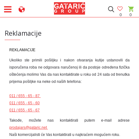
0
0
Reklamacije
REKLAMACIJE
Ukoliko ste primili pošiljku i nakon otvaranja kutije ustanovili da
isporučena roba ne odgovara naručenoj ili da postoje određena fizička
oštećenja molimo Vas da nas kontaktirate u roku od 24 sata od trenutka
prijema pošiljke na neke od naših telefona:
011 / 655 - 65 - 87
011 / 655 - 65 - 60
011 / 655 - 65 - 67
Takođe, možete nas kontaktirati putem e-mail adrese
prodajars@gataric.net
Naši komercijalisti će Vas kontaktirati u najkraćem mogućem roku .