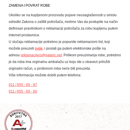
ZAMENA I POVRAT ROBE
Ukoliko se na kupljenom proizvodu pojave neusaglašenosti u smislu
odredbi Zakona o zaštiti potrošača, molimo Vas da postupite na način
definisan pravilnikom o reklamaciji potrošača za robu kupljenu putem
internet prodavnice.
U slučaju reklamacije potrebno je popunite reklamacioni list, koji
možete preuzeti
ovde
, i poslati ga putem elektronske pošte na
adresu
reklamacijers@gataric.net
.
Prilikom preuzimanja robe, potrebno
je da roba ima orginalnu ambalažu uz koju ste u obavezi priložiti
orginalni račun, u protivnom roba neće biti preuzeta.
Više informacija možete dobiti putem telefona:
011 / 655 - 65 - 87
011 / 655 - 65 - 60