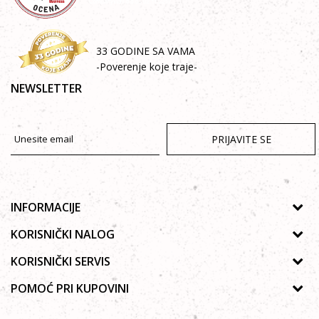
33 GODINE SA VAMA
-Poverenje koje traje-
NEWSLETTER
PRIJAVITE SE
INFORMACIJE
O nama
KORISNIČKI NALOG
Prodavnice
Uputsvo za registraciju
KORISNIČKI SERVIS
Galerija
Zaboravljena lozinka
Politika privatnosti
POMOĆ PRI KUPOVINI
Saradnja
Moja korpa
Autorska prava
Zaposlenje
Kako kupiti Online
Lista želja