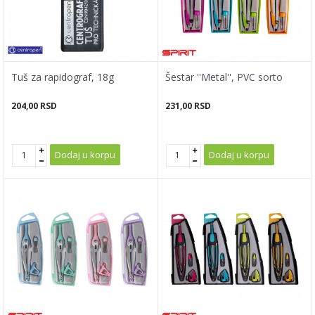
Tuš za rapidograf, 18g
Šestar ''Metal'', PVC sorto
204,00
RSD
231,00
RSD
Dodaj u korpu
Dodaj u korpu