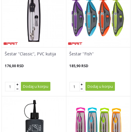
Šestar ''Classic'', PVC kutija
Šestar ''Fish''
176,00
RSD
185,90
RSD
Dodaj u korpu
Dodaj u korpu