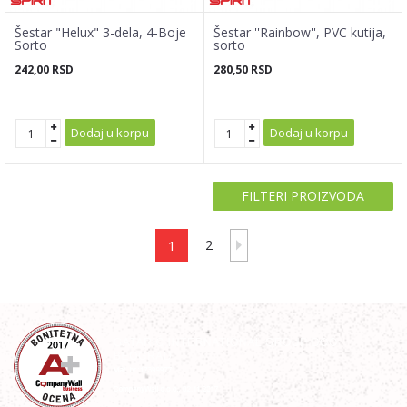
Šestar "Helux" 3-dela, 4-Boje
Šestar ''Rainbow'', PVC kutija,
Sorto
sorto
242,00
RSD
280,50
RSD
Dodaj u korpu
Dodaj u korpu
FILTERI PROIZVODA
1
2