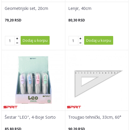
Geometrijski set, 20cm
Lenjir, 40cm
79,20
RSD
80,30
RSD
Dodaj u korpu
Dodaj u korpu
Šestar "LEO", 4-Boje Sorto
Trougao tehnički, 33cm, 60°
85,80
RSD
90,20
RSD