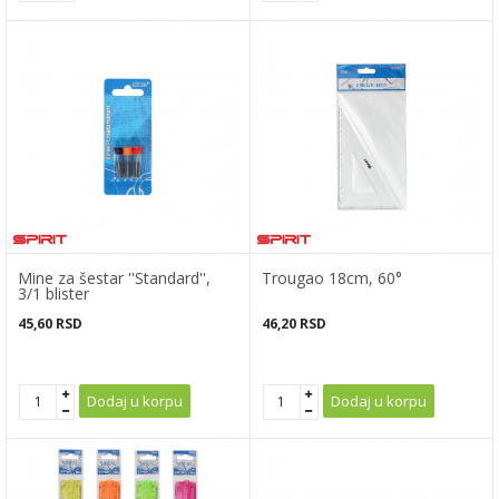
Mine za šestar ''Standard'',
Trougao 18cm, 60°
3/1 blister
45,60
RSD
46,20
RSD
Dodaj u korpu
Dodaj u korpu