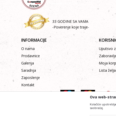
33 GODINE SA VAMA
-Poverenje koje traje-
INFORMACIJE
KORISNI
O nama
Uputsvo za
Prodavnice
Zaboravlj
Galerija
Moja kor
Saradnja
Lista želja
Zaposlenje
Kontakt
Ova web-stran
Kolačiće upotreblja
saobraćaj.
Nastojimo da budemo što precizniji i pr