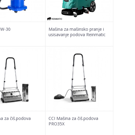
SW-30
Mašina za mašinsko pranje i
usisavanje podova Reinmatic
RM 27
a za čiš.podova
CCI Mašina za čiš.podova
PRO35X