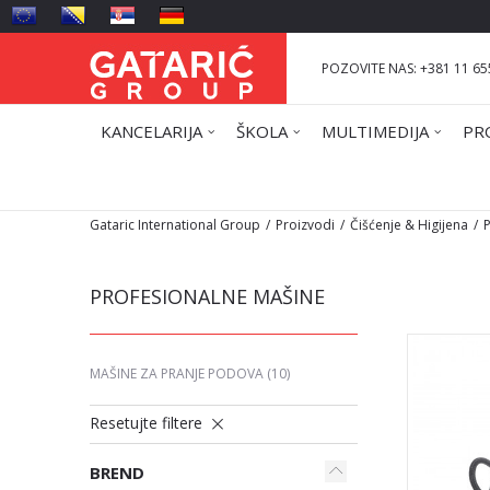
POZOVITE NAS: +381 11 65
KANCELARIJA
ŠKOLA
MULTIMEDIJA
PR
Gataric International Group
Proizvodi
Čišćenje & Higijena
PROFESIONALNE MAŠINE
MAŠINE ZA PRANJE PODOVA
(10)
Resetujte filtere
BREND