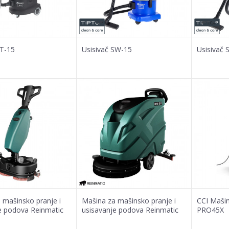
ST-15
Usisivač SW-15
Usisivač 
 mašinsko pranje i
Mašina za mašinsko pranje i
CCI Mašin
e podova Reinmatic
usisavanje podova Reinmatic
PRO45X
RM 50