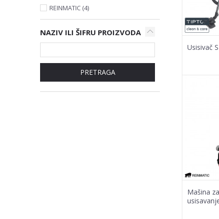
REINMATIC (4)
NAZIV ILI ŠIFRU PROIZVODA
Usisivač 
PRETRAGA
Mašina za
usisavanj
RM 5