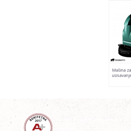
Mašina za
usisavanj
RM M