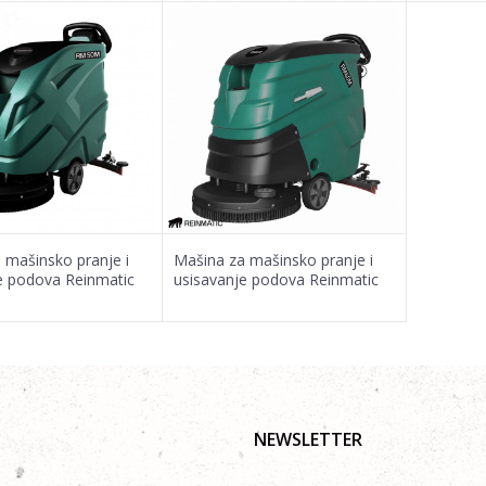
 mašinsko pranje i
Mašina za mašinsko pranje i
e podova Reinmatic
usisavanje podova Reinmatic
RM 60M
NEWSLETTER