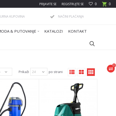
0
0
PRIJAVITE SE
REGISTRUJTE SE
GURNA KUPOVINA
NAČINI PLAĆANJA
MODA & PUTOVANJE
KATALOZI
KONTAKT
(
0
)
Prikaži
po strani