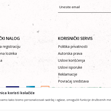
ČKI NALOG
KORISNIČKI SERVIS
 registraciju
Politika privatnosti
ena lozinka
Autorska prava
pa
Uslovi korišćenja
Uslovi isporuke
Reklamacije
Povraćaj sredstava
ica koristi kolačiće
vamo kako bismo personalizovali sadržaj i oglase, omogućili funkcije društvenih medij
ofesionalniji u opisu proizvoda, prikazu slika i samih cena, ali ne možemo garantovati da su 