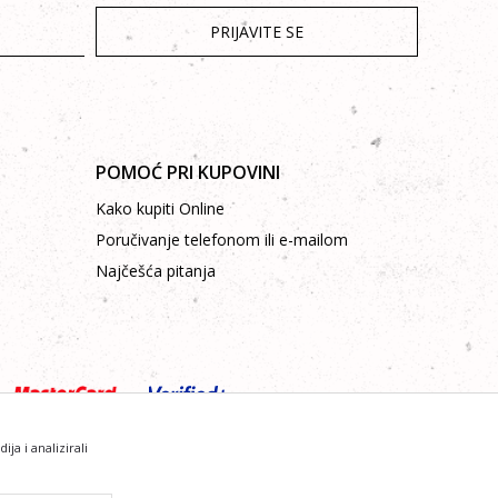
PRIJAVITE SE
POMOĆ PRI KUPOVINI
Kako kupiti Online
Poručivanje telefonom ili e-mailom
Najčešća pitanja
a i analizirali
sve informacije kompletne i bez grešaka.