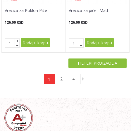
Vrećica za Poklon Piće
Vrećica za piće ''Matt''
126,00
RSD
126,00
RSD
Dodaj u korpu
Dodaj u korpu
FILTERI PROIZVODA
1
2
4