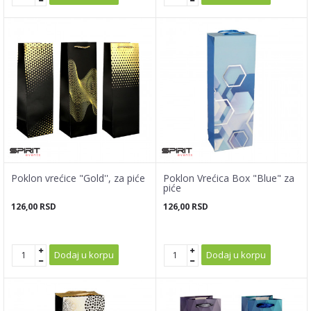
Poklon vrećice "Gold'', za piće
Poklon Vrećica Box "Blue" za
piće
126,00
RSD
126,00
RSD
Dodaj u korpu
Dodaj u korpu