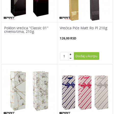
Poklon vrećica "Classic 01"
Vrećica Piće Matt Ro Pl 210g
crveno/crna, 210g.
126,00
RSD
Dodaj u korpu