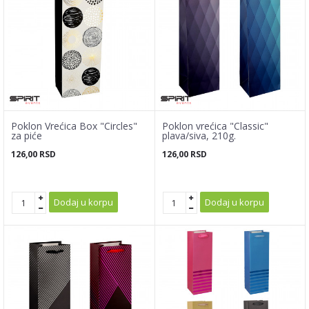
Poklon Vrećica Box "Circles"
Poklon vrećica "Classic"
za piće
plava/siva, 210g.
126,00
RSD
126,00
RSD
Dodaj u korpu
Dodaj u korpu