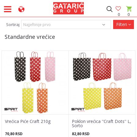
0
0
Filteri
Sortiraj
Standardne vrećice
Vrećica Piće Craft 210g
Poklon vrećica ''Craft Dots'' L,
Sorto
70,80
RSD
82,80
RSD