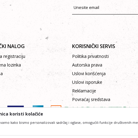
ČKI NALOG
KORISNIČKI SERVIS
 registraciju
Politika privatnosti
ena lozinka
Autorska prava
pa
Uslovi korišćenja
Uslovi isporuke
Reklamacije
Povraćaj sredstava
ica koristi kolačiće
vamo kako bismo personalizovali sadržaj i oglase, omogućili funkcije društvenih medij
ofesionalniji u opisu proizvoda, prikazu slika i samih cena, ali ne možemo garantovati da su 