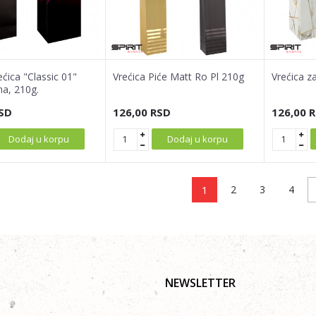
ćica "Classic 01"
Vrećica Piće Matt Ro Pl 210g
Vrećica z
na, 210g.
SD
126,00
RSD
126,00
R
Dodaj u korpu
Dodaj u korpu
1
2
3
4
NEWSLETTER