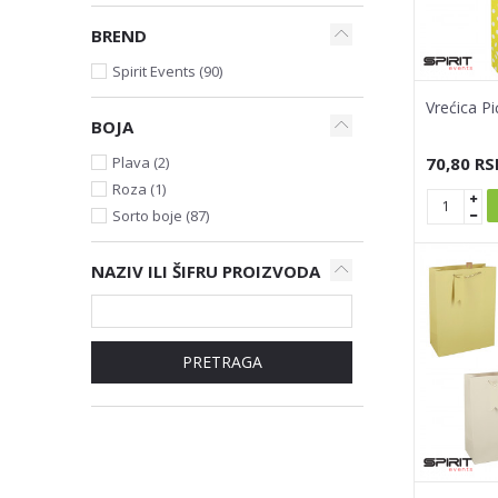
BREND
Spirit Events (90)
Vrećica Pi
BOJA
70,80
RS
Plava (2)
Roza (1)
Sorto boje (87)
NAZIV ILI ŠIFRU PROIZVODA
PRETRAGA