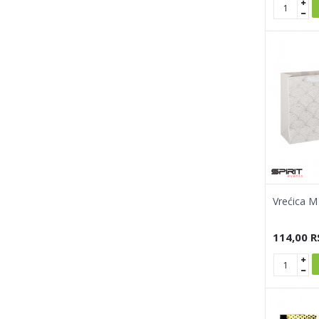
Vrećica 
114,00
R