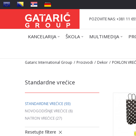
POZOVITE NAS: +381 11 65
KANCELARIJA
ŠKOLA
MULTIMEDIJA
PR
Gataric International Group
Proizvodi
Dekor
POKLON VREĆ
Standardne vrećice
STANDARDNE VREĆICE
(93)
NOVOGODIŠNJE VREĆICE
(8)
NATRON VREĆICE
(27)
Resetujte filtere