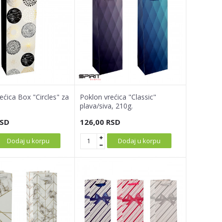
ećica Box "Circles" za
Poklon vrećica "Classic"
plava/siva, 210g.
SD
126,00
RSD
Dodaj u korpu
Dodaj u korpu