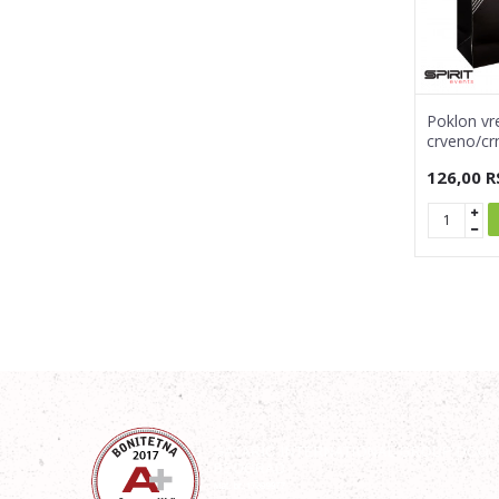
Poklon vre
crveno/cr
126,00
R