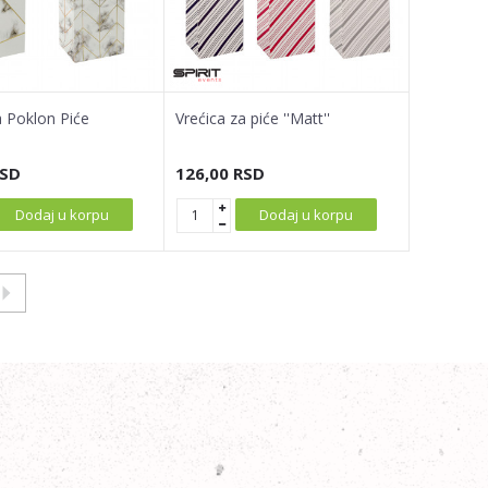
a Poklon Piće
Vrećica za piće ''Matt''
SD
126,00
RSD
Dodaj u korpu
Dodaj u korpu