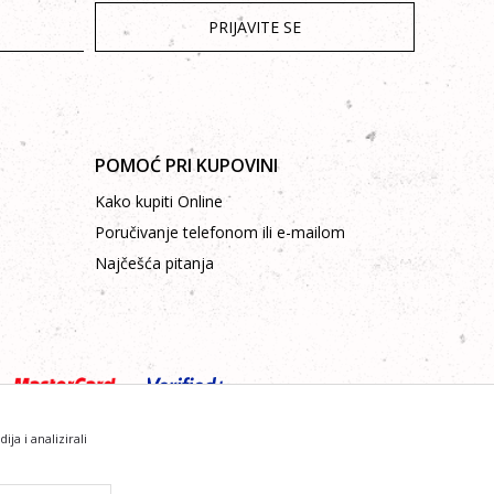
PRIJAVITE SE
POMOĆ PRI KUPOVINI
Kako kupiti Online
Poručivanje telefonom ili e-mailom
Najčešća pitanja
a i analizirali
sve informacije kompletne i bez grešaka.