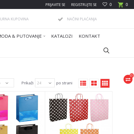
0
0
PRIJAVITE SE
REGISTRUJTE SE
GURNA KUPOVINA
NAČINI PLAĆANJA
MODA & PUTOVANJE
KATALOZI
KONTAKT
(
0
)
Prikaži
po strani