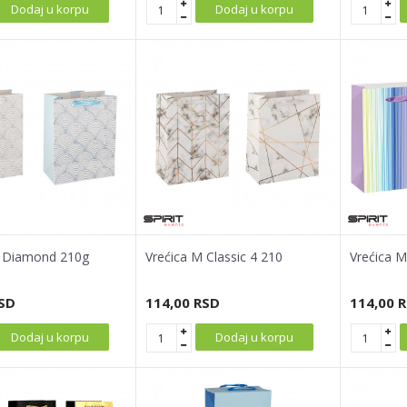
Dodaj u korpu
Dodaj u korpu
M Diamond 210g
Vrećica M Classic 4 210
Vrećica M
SD
114,00
RSD
114,00
R
Dodaj u korpu
Dodaj u korpu