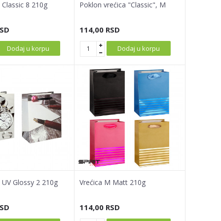
 Classic 8 210g
Poklon vrećica "Classic", M
SD
114,00
RSD
Dodaj u korpu
Dodaj u korpu
 UV Glossy 2 210g
Vrećica M Matt 210g
SD
114,00
RSD