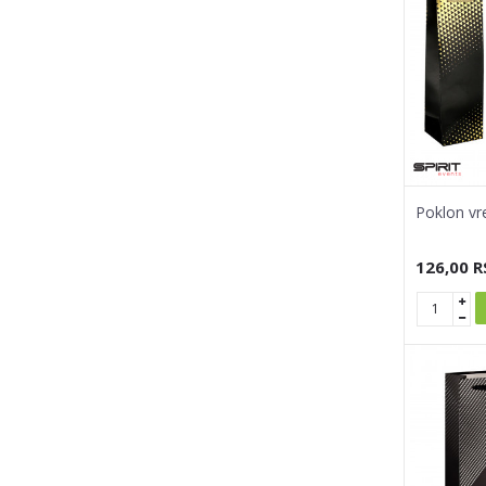
Poklon vre
126,00
R