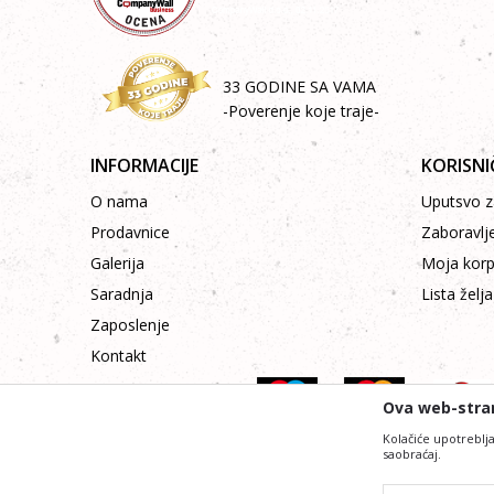
33 GODINE SA VAMA
-Poverenje koje traje-
INFORMACIJE
KORISNI
O nama
Uputsvo za
Prodavnice
Zaboravlj
Galerija
Moja kor
Saradnja
Lista želja
Zaposlenje
Kontakt
Ova web-stran
Kolačiće upotreblja
saobraćaj.
Nastojimo da budemo što precizniji i pr