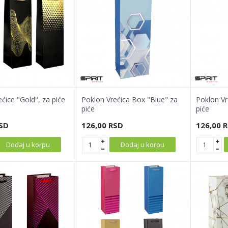
ćice "Gold'', za piće
Poklon Vrećica Box "Blue" za
Poklon Vr
piće
piće
SD
126,00
RSD
126,00
R
Dodaj u korpu
Dodaj u korpu