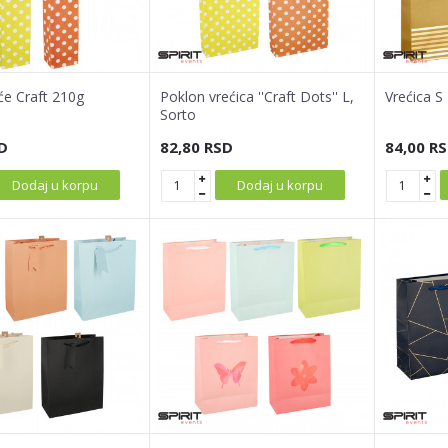
će Craft 210g
Poklon vrećica ''Craft Dots'' L,
Vrećica S
Sorto
D
82,80
RSD
84,00
RS
Dodaj u korpu
Dodaj u korpu