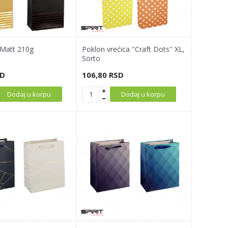
 Matt 210g
Poklon vrećica ''Craft Dots'' XL,
Sorto
D
106,80
RSD
Dodaj u korpu
Dodaj u korpu