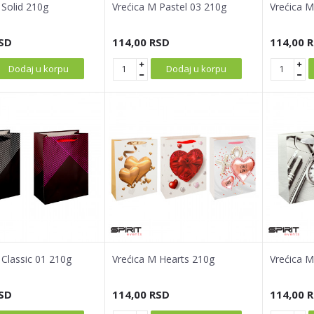
 Solid 210g
Vrećica M Pastel 03 210g
Vrećica M
SD
114,00
RSD
114,00
R
Dodaj u korpu
Dodaj u korpu
 Classic 01 210g
Vrećica M Hearts 210g
Vrećica M
SD
114,00
RSD
114,00
R