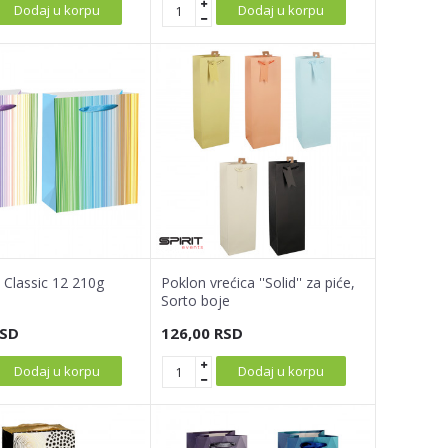
Dodaj u korpu
Dodaj u korpu
 Classic 12 210g
Poklon vrećica ''Solid'' za piće,
Sorto boje
SD
126,00
RSD
Dodaj u korpu
Dodaj u korpu