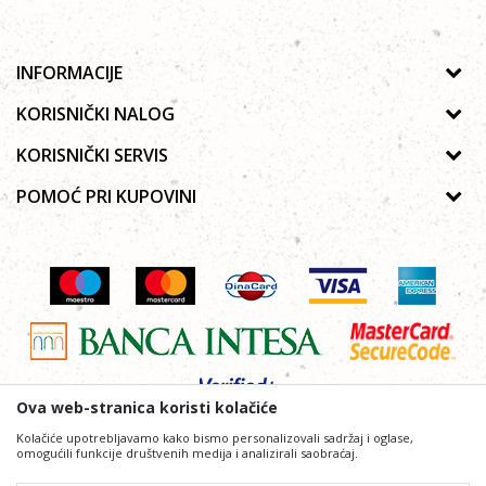
INFORMACIJE
O nama
KORISNIČKI NALOG
Prodavnice
Uputsvo za registraciju
KORISNIČKI SERVIS
Galerija
Zaboravljena lozinka
Politika privatnosti
POMOĆ PRI KUPOVINI
Saradnja
Moja korpa
Autorska prava
Zaposlenje
Kako kupiti Online
Lista želja
Uslovi korišćenja
Kontakt
Poručivanje telefonom ili e-mailom
Uslovi isporuke
Najčešća pitanja
Reklamacije
Povraćaj sredstava
Ova web-stranica koristi kolačiće
Kolačiće upotrebljavamo kako bismo personalizovali sadržaj i oglase,
omogućili funkcije društvenih medija i analizirali saobraćaj.
Nastojimo da budemo što precizniji i profesionalniji u opisu proizvoda, prikazu slika i samih