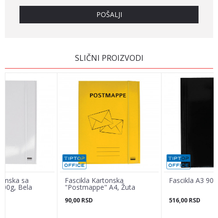
POŠALJI
SLIČNI PROIZVODI
tonska sa
Fascikla Kartonska
Fascikla A3 900
00g, Bela
"Postmappe" A4, Žuta
90,00
RSD
516,00
RSD