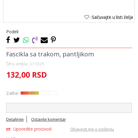
Sačuvajte u listi želja
Podeli
Fascikla sa trakom, pantljikom
Šifra artikla:
211025
132,00
RSD
Zalihe:
Detaljnije
Ostavite komentar
Uporedite proizvod
Obavesti me o sniženju