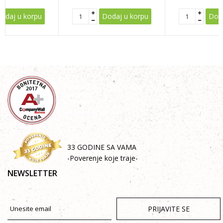
odaj u korpu
Dodaj u korpu
Doda
33 GODINE SA VAMA
-Poverenje koje traje-
NEWSLETTER
PRIJAVITE SE