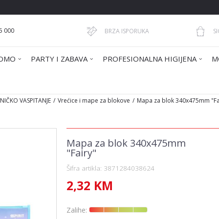
5 000
BRZA ISPORUKA
S
OMO
PARTY I ZABAVA
PROFESIONALNA HIGIJENA
M
HNIČKO VASPITANJE
Vrećice i mape za blokove
Mapa za blok 340x475mm "Fa
Mapa za blok 340x475mm
"Fairy"
Šifra artikla:
3871284038624
2,32
KM
Zalihe: