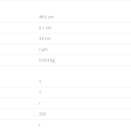
49.5 cm
0.1 cm
34 cm
/ µm
0.054 kg
1
1
/
250
/