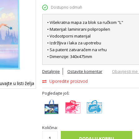
Dostupno odmah
• Višekratna mapa za blok sa ručkom "L"
• Materijal: laminirani polipropilen
• Vodootporni materijal
• Izdržljiva i laka za upotrebu
• Sa patent zatvaračem na vrhu
• Dimenzije: 340x475mm
Detaljnije
Ostavite komentar
Obavijesti me 
Uporedite proizvod
vajte u listi želja
Pogledajte još:
Količina:
DODAJ U KORPU