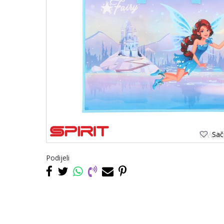
Saču
Podijeli