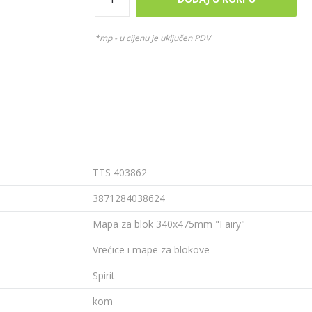
*mp - u cijenu je uključen PDV
TTS 403862
3871284038624
Mapa za blok 340x475mm "Fairy"
Vrećice i mape za blokove
Spirit
kom