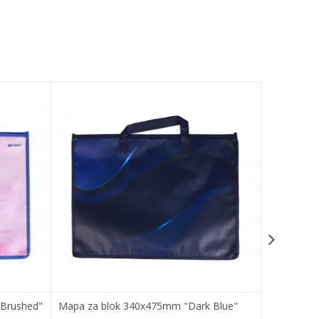
 Brushed"
Mapa za blok 340x475mm "Dark Blue"
Mapa za b