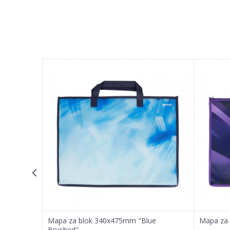
Ime/Nadimak
Poruka
POŠALJI
erfly"
Mapa za blok 340x475mm "Blue
Mapa za 
Brushed"