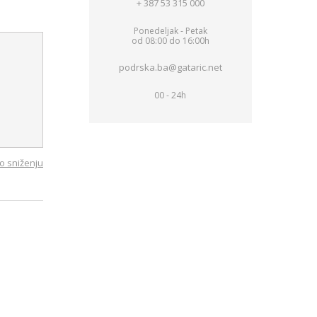
+ 387 53 315 000
Ponedeljak - Petak
od 08:00 do 16:00h
podrska.ba@gataric.net
00 - 24h
o sniženju