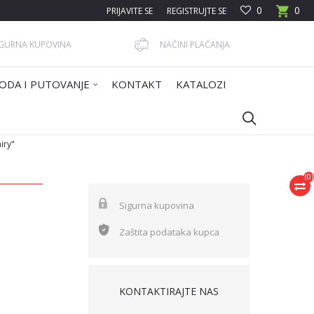
0
0
PRIJAVITE SE
REGISTRUJTE SE
IGURNA KUPOVINA
NAČINI PLAĆANJA
ODA I PUTOVANJE
KONTAKT
KATALOZI
iry"
(
0
)
Sigurna kupovina
Zaštita podataka kupca
KONTAKTIRAJTE NAS