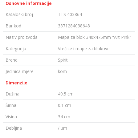
Osnovne informacije
Kataloški broj
TTS 403864
Bar kod
3871284038648
Naziv proizvoda
Mapa za blok 340x475mm "Art Pink"
Kategorija
Vrećice i mape za blokove
Brend
Spirit
Jedinica mjere
kom
Dimenzije
Dužina
49.5 cm
Širina
0.1 cm
Visina
34 cm
Debljina
/ µm