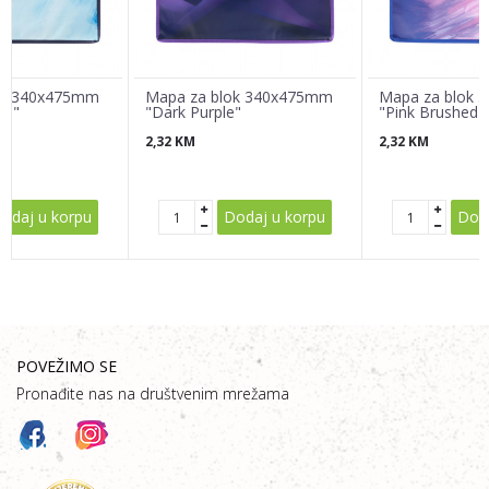
Poruka
ok 340x475mm
Mapa za blok 340x475mm
Mapa za blok
ed"
"Dark Purple"
"Pink Brushed"
2,32
KM
2,32
KM
POŠALJI
odaj u korpu
Dodaj u korpu
Doda
POVEŽIMO SE
Pronađite nas na društvenim mrežama