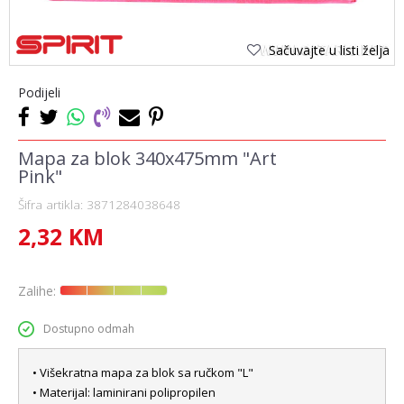
Sačuvajte u listi želja
Podijeli
Mapa za blok 340x475mm "Art
Pink"
Šifra artikla:
3871284038648
2,32
KM
Zalihe:
Dostupno odmah
• Višekratna mapa za blok sa ručkom "L"
• Materijal: laminirani polipropilen