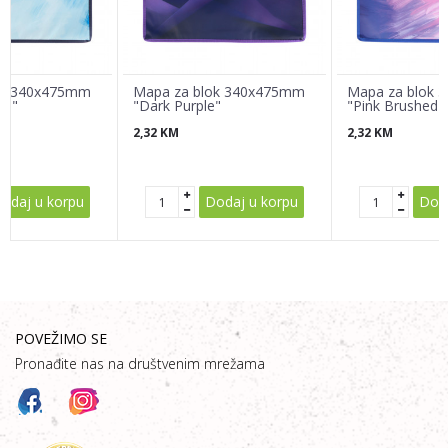
Poruka
ok 340x475mm
Mapa za blok 340x475mm
Mapa za blok
ed"
"Dark Purple"
"Pink Brushed"
2,32
KM
2,32
KM
POŠALJI
odaj u korpu
Dodaj u korpu
Doda
POVEŽIMO SE
Pronađite nas na društvenim mrežama