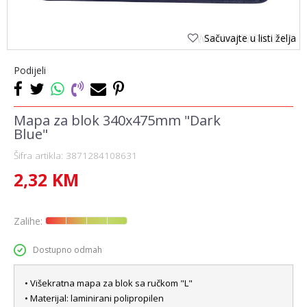
Sačuvajte u listi želja
Podijeli
Mapa za blok 340x475mm "Dark
Blue"
Šifra artikla:
3871284108631
2,32
KM
Zalihe:
Dostupno odmah
• Višekratna mapa za blok sa ručkom "L"
• Materijal: laminirani polipropilen