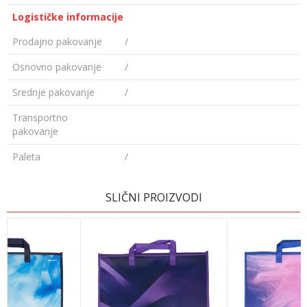
Logističke informacije
Prodajno pakovanje
/
Osnovno pakovanje
/
Srednje pakovanje
/
Transportno
pakovanje
Paleta
/
Ime/Nadimak
SLIČNI PROIZVODI
Email