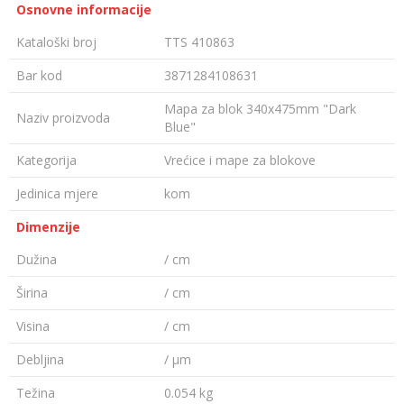
Osnovne informacije
Kataloški broj
TTS 410863
Bar kod
3871284108631
Mapa za blok 340x475mm "Dark
Naziv proizvoda
Blue"
Kategorija
Vrećice i mape za blokove
Jedinica mjere
kom
Dimenzije
Dužina
/ cm
Širina
/ cm
Visina
/ cm
Debljina
/ µm
Težina
0.054 kg