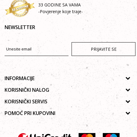
33 GODINE SA VAMA
-Povjerenje koje traje-
NEWSLETTER
PRIJAVITE SE
INFORMACIJE
O nama
KORISNIČKI NALOG
Prodavnice
Uputstvo za registraciju
KORISNIČKI SERVIS
Galerija
Zaboravljena lozinka
Politika privatnosti
POMOĆ PRI KUPOVINI
Saradnja
Poručivanje
Autorska prava
Zaposlenje
Kako kupiti online?
Lista želja
Uslovi korišćenja
Kontakt
Najčešća pitanja