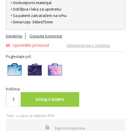
• Vodootporni materijal
• Izdržljiva i laka za upotrebu
• Sa patent zatvaračem na vrhu
• Dimenzije: 340x475mm
Detaljnije
Ostavite komentar
Uporedite proizvod
Obavijesti me o sniženju
Pogledajte još:
Količina:
DODAJ U KORPU
*mp - u cijenu je uključen PDV
Sigurna kupovina