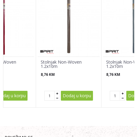
Email
Poruka
on-Woven
Stolnjak Non-Woven
Stolnjak Non-
1.2x10m
1.2x10m
8,76
KM
8,76
KM
POŠALJI
odaj u korpu
Dodaj u korpu
Doda