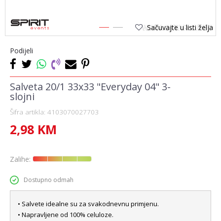
Sačuvajte u listi želja
1
2
Podijeli
Salveta 20/1 33x33 "Everyday 04" 3-
slojni
Šifra artikla:
4103070027703
2,98
KM
Zalihe:
Dostupno odmah
• Salvete idealne su za svakodnevnu primjenu.
• Napravljene od 100% celuloze.