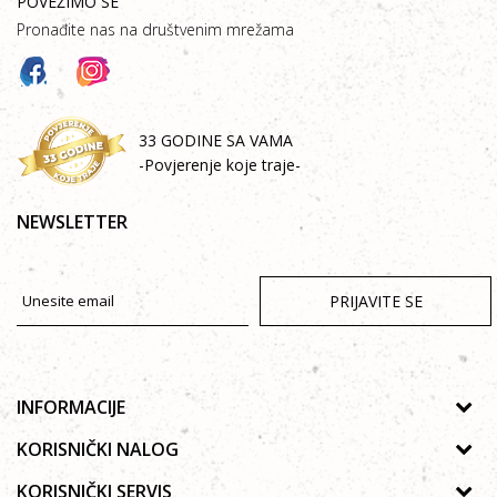
POVEŽIMO SE
Pronađite nas na društvenim mrežama
33 GODINE SA VAMA
-Povjerenje koje traje-
NEWSLETTER
PRIJAVITE SE
INFORMACIJE
O nama
KORISNIČKI NALOG
Prodavnice
Uputstvo za registraciju
KORISNIČKI SERVIS