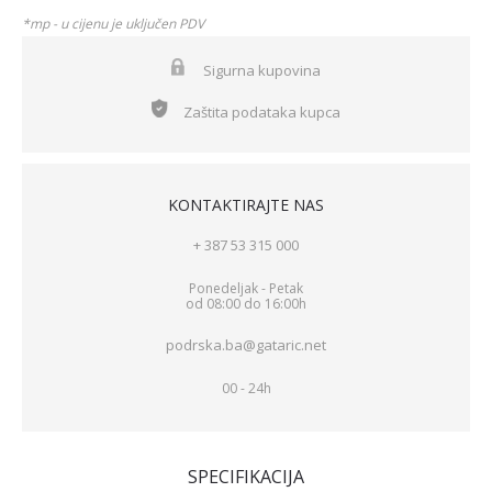
*mp - u cijenu je uključen PDV
Sigurna kupovina
Zaštita podataka kupca
KONTAKTIRAJTE NAS
+ 387 53 315 000
Ponedeljak - Petak
od 08:00 do 16:00h
podrska.ba@gataric.net
00 - 24h
SPECIFIKACIJA