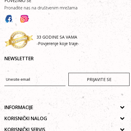
POVEŽIMO SE
Pronađite nas na društvenim mrežama
33 GODINE SA VAMA
-Povjerenje koje traje-
NEWSLETTER
PRIJAVITE SE
INFORMACIJE
O nama
KORISNIČKI NALOG
Prodavnice
Uputstvo za registraciju
KORISNIČKI SERVIS