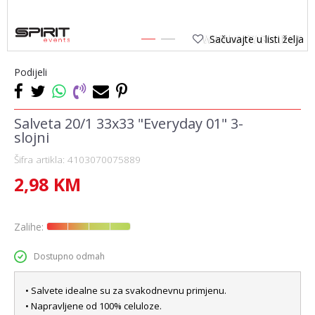
Sačuvajte u listi želja
1
2
Podijeli
Salveta 20/1 33x33 "Everyday 01" 3-
slojni
Šifra artikla:
4103070075889
2,98
KM
Zalihe:
Dostupno odmah
• Salvete idealne su za svakodnevnu primjenu.
• Napravljene od 100% celuloze.