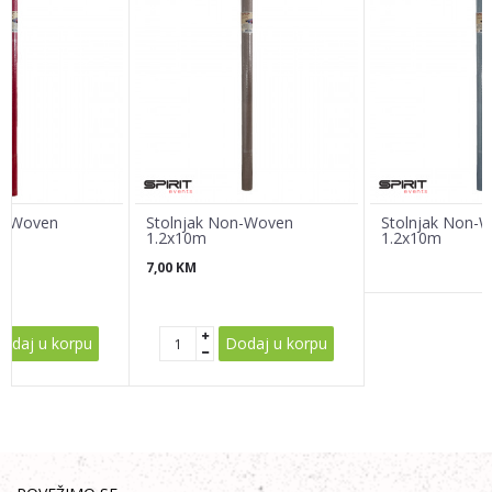
Email
Poruka
on-Woven
Stolnjak Non-Woven
Stolnjak Non-
1.2x10m
1.2x10m
7,00
KM
POŠALJI
odaj u korpu
Dodaj u korpu