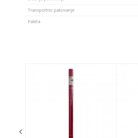
Transportno pakovanje
Paleta
Ime/Nadimak
Poruka
POŠALJI