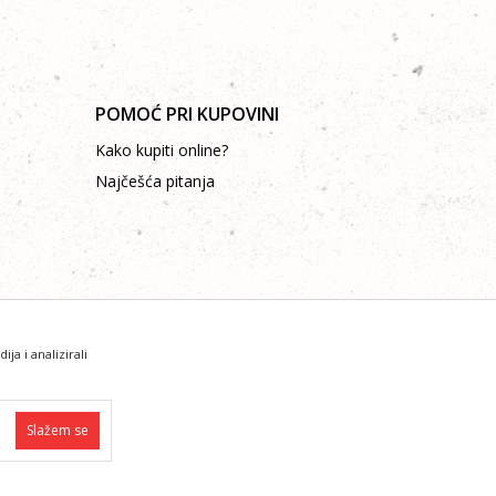
POMOĆ PRI KUPOVINI
Kako kupiti online?
Najčešća pitanja
a i analizirali
i da su sve informacije kompletne i bez grešaka.
Slažem se
ti pozivom na brojeve: +387 53 315 015, +387 53 315 032
ovne funkcije