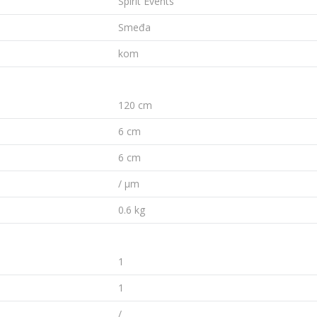
Spirit Events
Smeđa
kom
120 cm
6 cm
6 cm
/ µm
0.6 kg
1
1
/