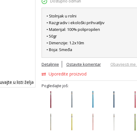
Dostupno odmah
• Stolnjak u rolni
• Razgradiv i ekološki prihvatljiv
• Materijal: 100% polipropilen
• 50gr
• Dimenzije: 1.2x10m
• Boja: Smeđa
Detaljnije
Ostavite komentar
Obavijesti me 
Uporedite proizvod
vajte u listi želja
Pogledajte još: