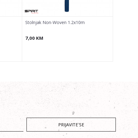
Stolnjak Non-Woven 1.2x10m
Stolnjak 
7,00
KM
7,00
KM
PRIJAVITE SE