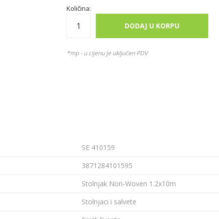
Količina:
DODAJ U KORPU
*mp - u cijenu je uključen PDV
SE 410159
3871284101595
Stolnjak Non-Woven 1.2x10m
Stolnjaci i salvete