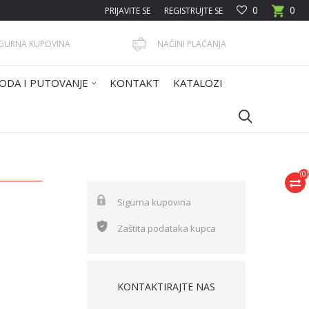
0
0
PRIJAVITE SE
REGISTRUJTE SE
IGURNA KUPOVINA
NAČINI PLAĆANJA
ODA I PUTOVANJE
KONTAKT
KATALOZI
(
0
)
Sigurna kupovina
Zaštita podataka kupca
KONTAKTIRAJTE NAS