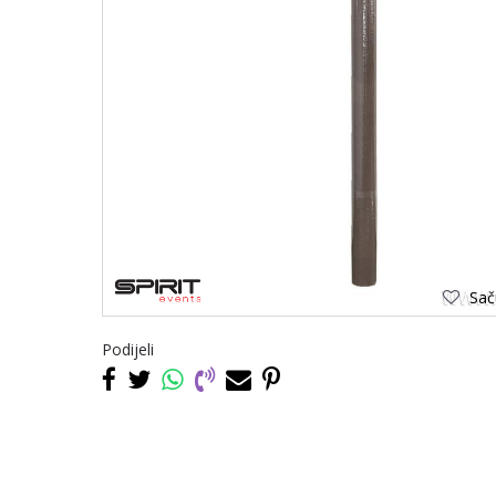
Saču
Podijeli