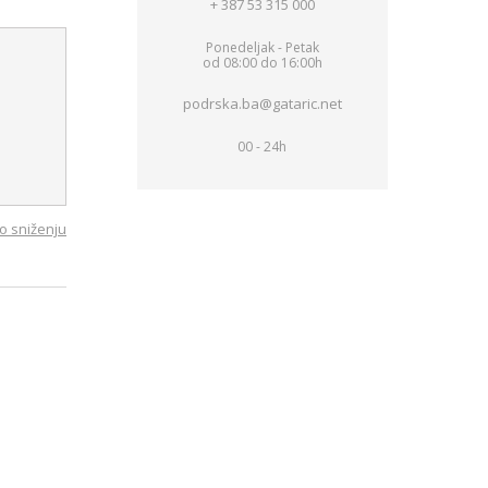
+ 387 53 315 000
Ponedeljak - Petak
od 08:00 do 16:00h
podrska.ba@gataric.net
00 - 24h
o sniženju