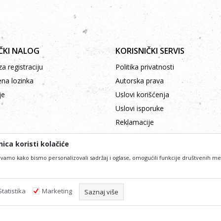
ČKI NALOG
KORISNIČKI SERVIS
a registraciju
Politika privatnosti
ena lozinka
Autorska prava
je
Uslovi korišćenja
Uslovi isporuke
Reklamacije
Plaćanje platnim karticama
ica koristi kolačiće
vamo kako bismo personalizovali sadržaj i oglase, omogućili funkcije društvenih medij
Statistika
Marketing
lniji u opisu proizvoda, prikazu slika i samih cijena, ali ne možemo garantovat
Saznaj više
 podrazumjeva da su dostupni u svakom trenutku. Raspoloživost možete provjeri
Obavezni kolačići čine stranicu upotrebljivom omogućavajući osn