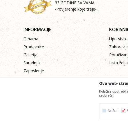
33 GODINE SA VAMA
-Povjerenje koje traje-
INFORMACIJE
KORISNI
O nama
Uputstvo z
Prodavnice
Zaboravlj
Galerija
Poručivan
Saradnja
Lista želja
Zaposlenje
Kontakt
Ova web-stran
Kolačiće upotreblja
saobraćaj.
Nužni
Nastojimo da budemo što precizniji i profesiona
Svi artikli prikazani na sajtu su dio naše ponude i ne
Nužni