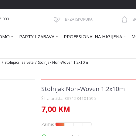
5 000
BRZA ISPORUKA
S
OMO
PARTY I ZABAVA
PROFESIONALNA HIGIJENA
M
I
Stolnjaci i salvete
Stolnjak Non-Woven 1.2x10m
Stolnjak Non-Woven 1.2x10m
Šifra artikla:
3871284101595
7,00
KM
Zalihe: