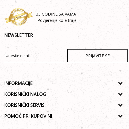
33 GODINE SA VAMA
-Povjerenje koje traje-
NEWSLETTER
PRIJAVITE SE
INFORMACIJE
O nama
KORISNIČKI NALOG
Prodavnice
Uputstvo za registraciju
KORISNIČKI SERVIS
Galerija
Zaboravljena lozinka
Politika privatnosti
POMOĆ PRI KUPOVINI
Saradnja
Poručivanje
Autorska prava
Zaposlenje
Kako kupiti online?
Lista želja