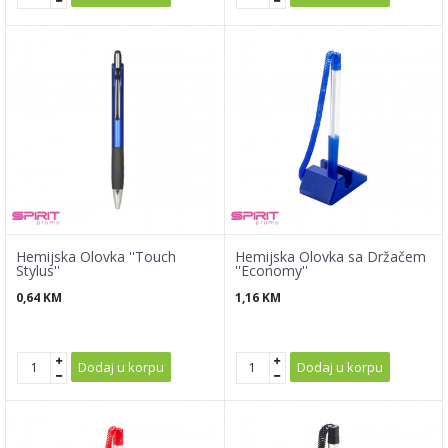
Hemijska Olovka ''Touch
Hemijska Olovka sa Držačem
Stylus''
''Economy''
0,64
KM
1,16
KM
Dodaj u korpu
Dodaj u korpu