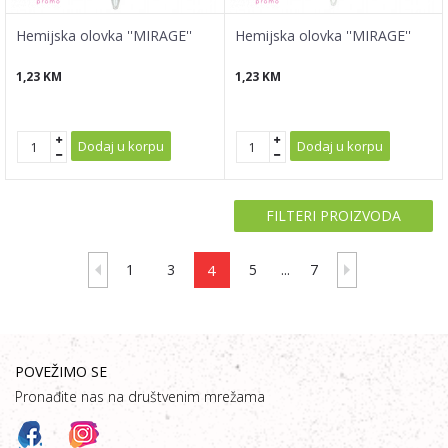
Hemijska olovka ''MIRAGE''
Hemijska olovka ''MIRAGE''
1,23
KM
1,23
KM
Dodaj u korpu
Dodaj u korpu
FILTERI PROIZVODA
1
3
4
5
...
7
POVEŽIMO SE
Pronađite nas na društvenim mrežama