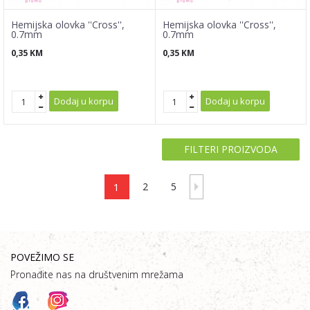
Hemijska olovka ''Cross'',
Hemijska olovka ''Cross'',
0.7mm
0.7mm
0,35
KM
0,35
KM
Dodaj u korpu
Dodaj u korpu
FILTERI PROIZVODA
1
2
5
POVEŽIMO SE
Pronađite nas na društvenim mrežama