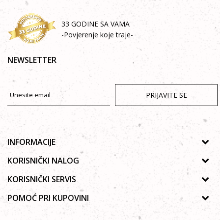
33 GODINE SA VAMA
-Povjerenje koje traje-
NEWSLETTER
PRIJAVITE SE
INFORMACIJE
O nama
KORISNIČKI NALOG
Prodavnice
Uputstvo za registraciju
KORISNIČKI SERVIS
Galerija
Zaboravljena lozinka
Politika privatnosti
POMOĆ PRI KUPOVINI
Saradnja
Poručivanje
Autorska prava
Zaposlenje
Kako kupiti online?
Lista želja