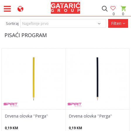
0
0
Filteri
Sortiraj
PISAĆI PROGRAM
Drvena olovka ''Perga''
Drvena olovka ''Perga''
0,19
KM
0,19
KM