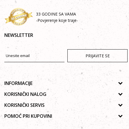
33 GODINE SA VAMA
-Povjerenje koje traje-
NEWSLETTER
PRIJAVITE SE
INFORMACIJE
O nama
KORISNIČKI NALOG
Prodavnice
Uputstvo za registraciju
KORISNIČKI SERVIS
Galerija
Zaboravljena lozinka
Politika privatnosti
POMOĆ PRI KUPOVINI
Saradnja
Poručivanje
Autorska prava
Zaposlenje
Kako kupiti online?
Lista želja