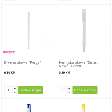
Drvena olovka ''Perga''
Hemijska olovka ''Smart
New'', 0.7mm
0,19
KM
0,29
KM
Dodaj u korpu
Dodaj u korpu