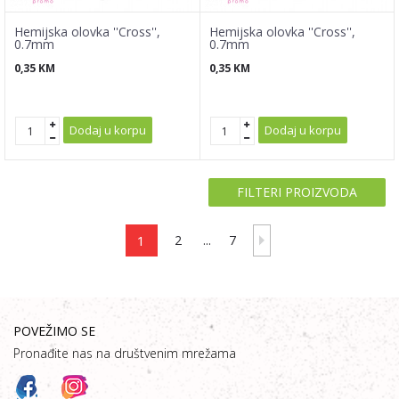
Hemijska olovka ''Cross'',
Hemijska olovka ''Cross'',
0.7mm
0.7mm
0,35
KM
0,35
KM
Dodaj u korpu
Dodaj u korpu
FILTERI PROIZVODA
1
2
...
7
POVEŽIMO SE
Pronađite nas na društvenim mrežama