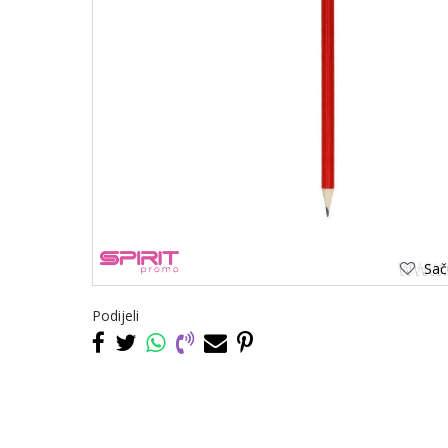
Saču
Podijeli