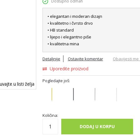
Dostupno odmah
• elegantan i moderan dizajn
• kvalitetno i čvrsto drvo
• HB standard
• lijepo i elegantno piše
• kvalitetna mina
Detaljnije
Ostavite komentar
Obavijesti me 
Uporedite proizvod
Pogledajte još:
vajte u listi želja
Količina:
DODAJ U KORPU