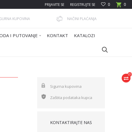
0
0
PRIJAVITE SE
REGISTRUJTE SE
IGURNA KUPOVINA
NAČINI PLAĆANJA
ODA I PUTOVANJE
KONTAKT
KATALOZI
(
0
)
Sigurna kupovina
Zaštita podataka kupca
KONTAKTIRAJTE NAS