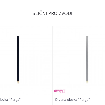
Email
SLIČNI PROIZVODI
ovka ''Perga''
Drvena olovka ''Perga''