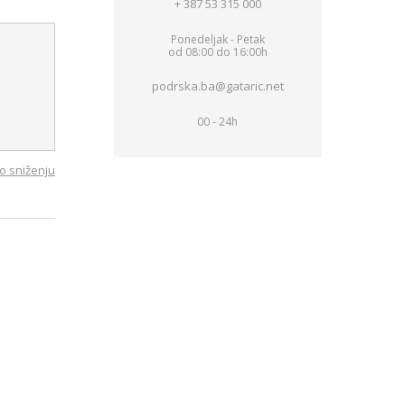
+ 387 53 315 000
Ponedeljak - Petak
od 08:00 do 16:00h
podrska.ba@gataric.net
00 - 24h
o sniženju