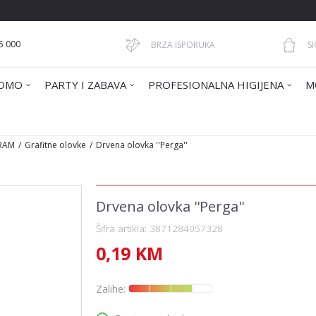
5 000
BRZA ISPORUKA
S
OMO
PARTY I ZABAVA
PROFESIONALNA HIGIJENA
M
GRAM
Grafitne olovke
Drvena olovka ''Perga''
Drvena olovka ''Perga''
Šifra artikla:
3871284057328
0,19
KM
Zalihe: