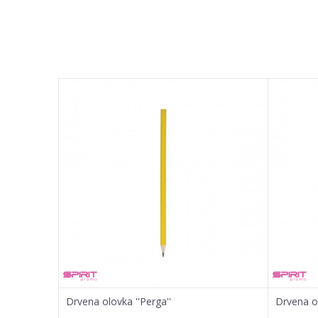
Ime/Nadimak
Poruka
POŠALJI
Drvena olovka ''Perga''
Drvena ol