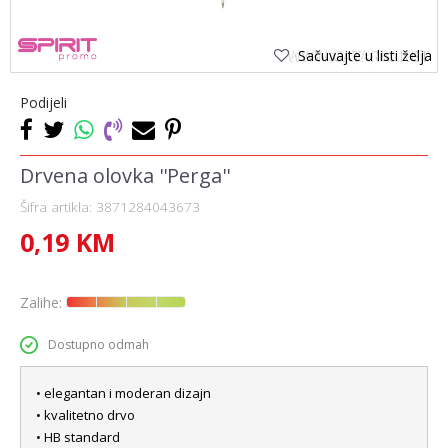
Sačuvajte u listi želja
Podijeli
Drvena olovka ''Perga''
Šifra artikla:
3871284043673
0,19
KM
Zalihe:
Dostupno odmah
• elegantan i moderan dizajn
• kvalitetno drvo
• HB standard