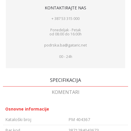
KONTAKTIRAJTE NAS
+ 387 53 315 000
Ponedeljak - Petak
od 08:00 do 16:00h
podrska.ba@gataric.net
00 - 24h
SPECIFIKACIJA
KOMENTARI
Osnovne informacije
Kataloški broj
PM 404367
Bar kod
3871284043673