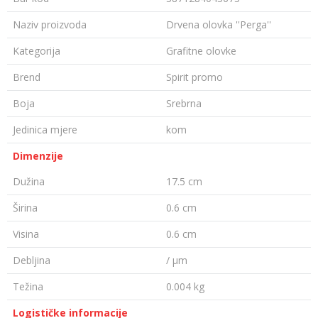
Naziv proizvoda
Drvena olovka ''Perga''
Kategorija
Grafitne olovke
Brend
Spirit promo
Boja
Srebrna
Jedinica mjere
kom
Dimenzije
Dužina
17.5 cm
Širina
0.6 cm
Visina
0.6 cm
Debljina
/ µm
Težina
0.004 kg
Logističke informacije