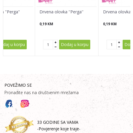
a ''Perga''
Drvena olovka ''Perga''
Drvena olovka '
0,19
KM
0,19
KM
POŠALJI
odaj u korpu
Dodaj u korpu
Doda
POVEŽIMO SE
Pronađite nas na društvenim mrežama
33 GODINE SA VAMA
-Povjerenje koje traje-